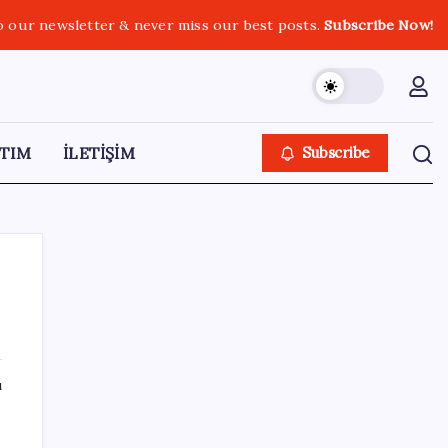
o our newsletter & never miss our best posts.
Subscribe Now!
TIM
İLETİŞİM
Subscribe
SON YAZILAR
ı
AB’den 348 uyduluk güvenlik iletişim ağına
onay