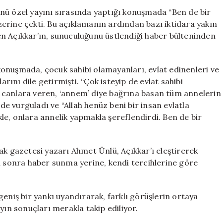
‘Patili
nü özel yayını sırasında yaptığı konuşmada “Ben de bir
Annem’
 üzerine çekti. Bu açıklamanın ardından bazı iktidara yakın
Açıklaması
n Açıkkar’ın, sunuculuğunu üstlendiği haber bülteninden
Sosyal
Medyada
Tartışmalara
onuşmada, çocuk sahibi olamayanları, evlat edinenleri ve
Yol
nı dile getirmişti. “Çok isteyip de evlat sahibi
Açtı
 canlara veren, ‘annem’ diye bağrına basan tüm annelerin
için
 de vurguladı ve “Allah henüz beni bir insan evlatla
e, onlara annelik yapmakla şereflendirdi. Ben de bir
ak gazetesi yazarı Ahmet Ünlü, Açıkkar’ı eleştirerek
sonra haber sunma yerine, kendi tercihlerine göre
eniş bir yankı uyandırarak, farklı görüşlerin ortaya
yın sonuçları merakla takip ediliyor.