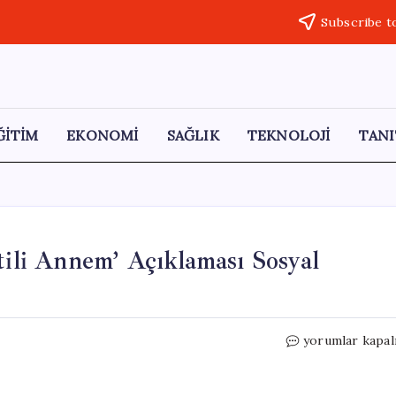
Subscribe t
ĞİTİM
EKONOMİ
SAĞLIK
TEKNOLOJİ
TANI
tili Annem’ Açıklaması Sosyal
TRT
yorumlar kapal
Spikeri
Işıl
Açıkkar’ın