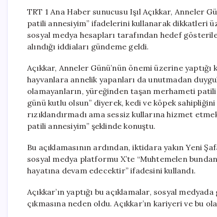
TRT 1 Ana Haber sunucusu Işıl Açıkkar, Anneler Gü
patili annesiyim” ifadelerini kullanarak dikkatleri
sosyal medya hesapları tarafından hedef gösterile
alındığı iddiaları gündeme geldi.
Açıkkar, Anneler Günü’nün önemi üzerine yaptığı k
hayvanlara annelik yapanları da unutmadan duyguları
olamayanların, yüreğinden taşan merhameti patili
günü kutlu olsun” diyerek, kedi ve köpek sahipliğini
rızıklandırmadı ama sessiz kullarına hizmet etmekl
patili annesiyim” şeklinde konuştu.
Bu açıklamasının ardından, iktidara yakın Yeni Şaf
sosyal medya platformu X’te “Muhtemelen bundan 
hayatına devam edecektir” ifadesini kullandı.
Açıkkar’ın yaptığı bu açıklamalar, sosyal medyada g
çıkmasına neden oldu. Açıkkar’ın kariyeri ve bu ola