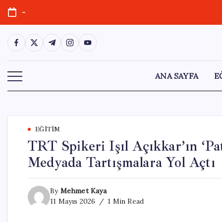
Skip
-
to
content
https://www.facebook.com/
https://twitter.com/
https://t.me/
https://www.instagram.com/
https://youtube.com/
ANA SAYFA
E
EĞITIM
TRT Spikeri Işıl Açıkkar’ın ‘Pa
Medyada Tartışmalara Yol Açtı
By
Mehmet Kaya
11 Mayıs 2026
1 Min Read