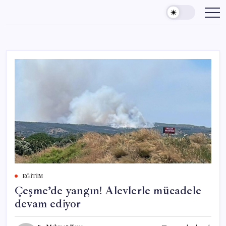
Skip
to
content
EĞITIM
Çeşme’de yangın! Alevlerle mücadele
devam ediyor