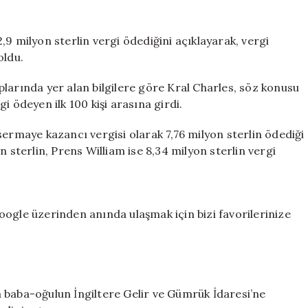
Charles’tan
tarihi
karar:
9 milyon sterlin vergi ödediğini açıklayarak, vergi
İşte
oldu.
ödediği
vergi
saplarında yer alan bilgilere göre Kral Charles, söz konusu
miktarı
i ödeyen ilk 100 kişi arasına girdi.
için
sermaye kazancı vergisi olarak 7,76 milyon sterlin ödediği
n sterlin, Prens William ise 8,34 milyon sterlin vergi
ogle üzerinden anında ulaşmak için bizi favorilerinize
 baba-oğulun İngiltere Gelir ve Gümrük İdaresi’ne