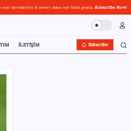
o our newsletter & never miss our best posts.
Subscribe Now!
TIM
İLETİŞİM
Subscribe
SON YAZILAR
TMO fındık alım fiyatlarını açıkladı