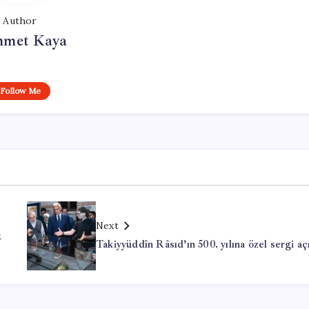
Author
met Kaya
Follow Me
Next
k
Takiyyüddîn Râsıd’ın 500. yılına özel sergi aç