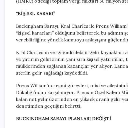
(HMRC) ödediği toplam vergi miktarı 50 milyon ster
“KİŞİSEL KARARI”
Buckingham Sarayı, Kral Charles ile Prens William
“kişisel kararları” olduğunu belirterek, bu adımın ş
verebilirliğine yönelik kamuoyu anlayışını güçlendi
Kral Charles’ın vergilendirilebilir gelir kaynaklar
ve yatırım gelirlerinin yanı sıra kişisel yatırımlar
mülklerinden sağlanan kazançlar yer alıyor. Lanc
sterlin gelir sağladığı kaydedildi.
Prens William’ın resmi görevleri, ofisi ve ailesinin
Dükalığı’ndan karşılanıyor. Prensin Özel Kalem Mü
kalan net gelir üzerinden en yüksek oranlı gelir v
denetimden geçtiğini belirtti.
BUCKINGHAM SARAYI PLANLARI DEĞİŞTİ