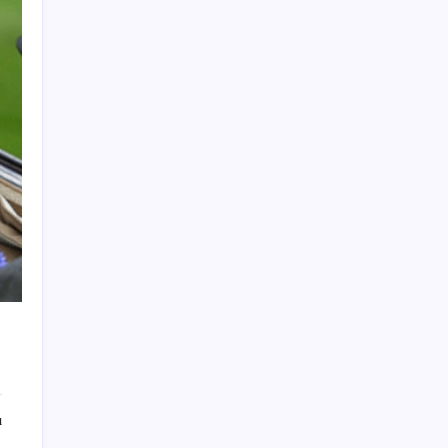
Merkez Bankası döviz ve altın rezervleri
açıklandı: Kasada son durum ne?
Tüm Yerel-Sen’den yeni çözüm sürecine
tepki: ‘Terörle pazarlık olmaz’
Windows 11’de Casusluk İddiası:
Microsoft’tan Açıklama Geldi
Ocak-temmuzda 638 bin oto satıldı
Google Messages’ta Sohbet Sabitleme
Sınırı Değişiyor
The Odyssey Ubisoft’a Yaradı: Assassin’s
Creed Odyssey’e Büyük İlgi
Karadeniz’de üretici taban fiyatın 300 lira
olmasını istiyor: Fındıkta kaygılı bekleyiş
Araplar Türk akaryakıt şirketine ortak
oluyor: Dünyanın en büyük petrol şirketi
askerlerle pazarlıkta
ı
Copilot Süper Uygulama Oluyor: Bu Yıl