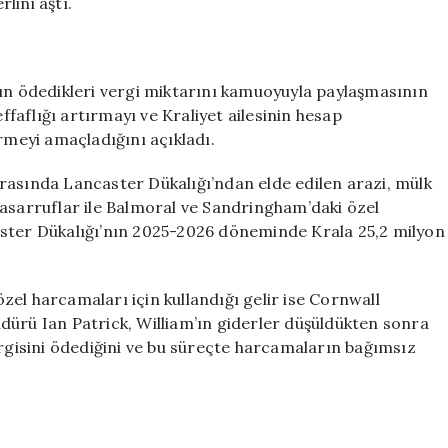
lini aştı.
’ın ödedikleri vergi miktarını kamuoyuyla paylaşmasının
effaflığı artırmayı ve Kraliyet ailesinin hesap
rmeyi amaçladığını açıkladı.
ı arasında Lancaster Dükalığı’ndan elde edilen arazi, mülk
, tasarruflar ile Balmoral ve Sandringham’daki özel
aster Dükalığı’nın 2025-2026 döneminde Krala 25,2 milyon
 özel harcamaları için kullandığı gelir ise Cornwall
dürü Ian Patrick, William’ın giderler düşüldükten sonra
ergisini ödediğini ve bu süreçte harcamaların bağımsız