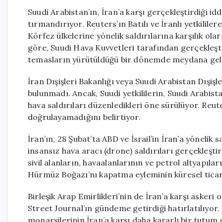
Suudi Arabistan’ın, İran’a karşı gerçekleştirdiği idd
tırmandırıyor. Reuters’ın Batılı ve İranlı yetkilile
Körfez ülkelerine yönelik saldırılarına karşılık ol
göre, Suudi Hava Kuvvetleri tarafından gerçekleştir
temasların yürütüldüğü bir dönemde meydana gel
İran Dışişleri Bakanlığı veya Suudi Arabistan Dışişle
bulunmadı. Ancak, Suudi yetkililerin, Suudi Arabista
hava saldırıları düzenledikleri öne sürülüyor. Reut
doğrulayamadığını belirtiyor.
İran’ın, 28 Şubat’ta ABD ve İsrail’in İran’a yönelik 
insansız hava aracı (drone) saldırıları gerçekleştird
sivil alanların, havaalanlarının ve petrol altyapıları
Hürmüz Boğazı’nı kapatma eyleminin küresel ticare
Birleşik Arap Emirlikleri’nin de İran’a karşı aske
Street Journal’ın gündeme getirdiği hatırlatılıyor.
monarşilerinin İran’a karşı daha kararlı bir tutum