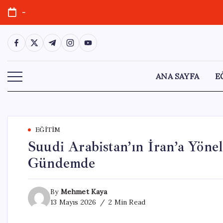
Skip
-
to
content
https://www.facebook.com/
https://twitter.com/
https://t.me/
https://www.instagram.com/
https://youtube.com/
ANA SAYFA
E
EĞITIM
Suudi Arabistan’ın İran’a Yöneli
Gündemde
By
Mehmet Kaya
13 Mayıs 2026
2 Min Read