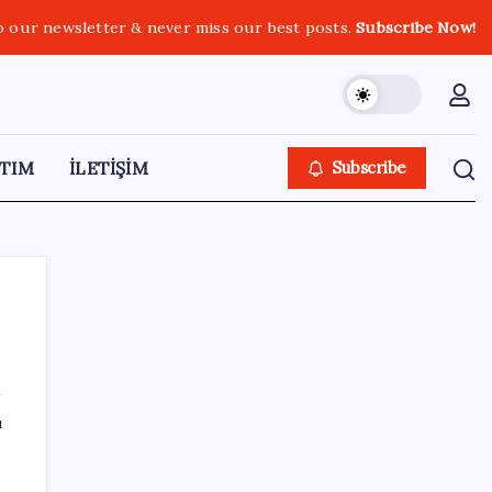
o our newsletter & never miss our best posts.
Subscribe Now!
TIM
İLETİŞİM
Subscribe
SON YAZILAR
ı
Tüm Yerel-Sen’den yeni çözüm sürecine
tepki: ‘Terörle pazarlık olmaz’