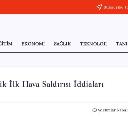
Subscribe t
ĞİTİM
EKONOMİ
SAĞLIK
TEKNOLOJİ
TANI
k İlk Hava Saldırısı İddiaları
Suudi
yorumlar kapal
Arabistan’ın
İran’a
Yönelik