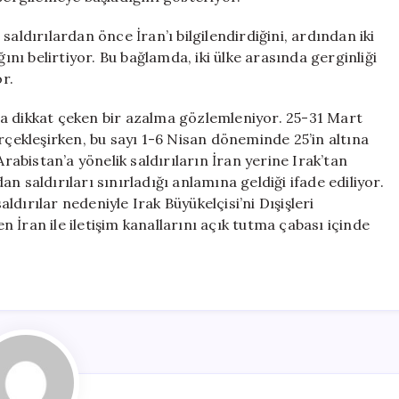
aldırılardan önce İran’ı bilgilendirdiğini, ardından iki
ğını belirtiyor. Bu bağlamda, iki ülke arasında gerginliği
or.
a dikkat çeken bir azalma gözlemleniyor. 25-31 Mart
rçekleşirken, bu sayı 1-6 Nisan döneminde 25’in altına
Arabistan’a yönelik saldırıların İran yerine Irak’tan
n saldırıları sınırladığı anlamına geldiği ifade ediliyor.
dırılar nedeniyle Irak Büyükelçisi’ni Dışişleri
en İran ile iletişim kanallarını açık tutma çabası içinde