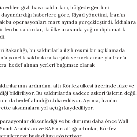
İlk
ia edilen gizli hava saldırıları, bölgede gerilimi
Hava
re dayandırdığı haberlere göre, Riyad yönetimi, İran’ın
Saldırısı
arak bu operasyonları mart ayında gerçekleştirdi. İddialara
İddiaları
ilen bu saldırılar, iki ülke arasında yoğun diplomatik
Gündemde
di.
için
ri Bakanlığı, bu saldırılarla ilgili resmi bir açıklamada
n’a yönelik saldırılara karşılık vermek amacıyla İran’a
ers, hedef alınan yerleri bağımsız olarak
saldırılarının ardından, altı Körfez ülkesi üzerinde füze ve
iği bildiriliyor. Bu saldırılarda sadece askeri üslerin değil,
nın da hedef alındığı iddia ediliyor. Ayrıca, İran’ın
tte aksamalara yol açtığı kaydediliyor.
ri operasyonlar düzenlediği ve bu durumu daha önce Wall
 Suudi Arabistan ve BAE’nin attığı adımlar, Körfez
 sergilemeye başladığını gösteriyor.