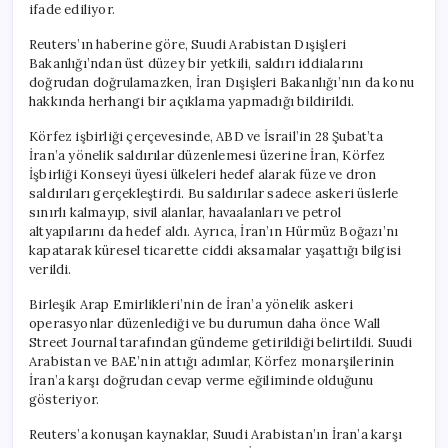
ifade ediliyor.
Reuters’ın haberine göre, Suudi Arabistan Dışişleri
Bakanlığı’ndan üst düzey bir yetkili, saldırı iddialarını
doğrudan doğrulamazken, İran Dışişleri Bakanlığı’nın da konu
hakkında herhangi bir açıklama yapmadığı bildirildi.
Körfez işbirliği çerçevesinde, ABD ve İsrail’in 28 Şubat’ta
İran’a yönelik saldırılar düzenlemesi üzerine İran, Körfez
İşbirliği Konseyi üyesi ülkeleri hedef alarak füze ve dron
saldırıları gerçekleştirdi. Bu saldırılar sadece askeri üslerle
sınırlı kalmayıp, sivil alanlar, havaalanları ve petrol
altyapılarını da hedef aldı. Ayrıca, İran’ın Hürmüz Boğazı’nı
kapatarak küresel ticarette ciddi aksamalar yaşattığı bilgisi
verildi.
Birleşik Arap Emirlikleri’nin de İran’a yönelik askeri
operasyonlar düzenlediği ve bu durumun daha önce Wall
Street Journal tarafından gündeme getirildiği belirtildi. Suudi
Arabistan ve BAE’nin attığı adımlar, Körfez monarşilerinin
İran’a karşı doğrudan cevap verme eğiliminde olduğunu
gösteriyor.
Reuters’a konuşan kaynaklar, Suudi Arabistan’ın İran’a karşı