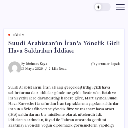
Skip
to
content
EĞITIM
Suudi Arabistan’ın İran’a Yönelik Gizli
Hava Saldırıları İddiası
Suudi
By
Mehmet Kaya
yorumlar kapalı
Arabistan’ın
13 Mayıs 2026
2 Min Read
İran’a
Yönelik
Gizli
Suudi Arabistan’ın, İran’a karşı gerçekleştirdiği gizli hava
Hava
saldırılarına dair iddialar gündeme geldi. Reuters’ın Batılı ve
Saldırıları
İddiası
İranlı yetkililere dayandırdığı habere göre, Mart ayında Suudi
için
Hava Kuvvetleri tarafından İran topraklarına yapılan saldırılar,
İran’ın Körfez ülkelerine yönelik füze ve insansız hava aracı
(İHA) saldırılarına bir misilleme olarak nitelendirildi.
İddiaların ardından, Riyad ile Tahran arasında gerilimi
azaltmaya yönelik yoğun diplomatik görüşmelerin yapıldığı