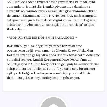
Abu Dabi’de sadece fiziksel hasar yaratmakla kalmadı, aynı
zamanda turizm iptalleri, emlak piyasasında daralma ve
havacılık sektöründe büyük aksaklıklar gibi ekonomik etkiler
de yarattı. Savunma uzmanı HA Hellyer, BAE’nin başlangıçta
çatışmanın dışında kalmak istediğini ancak İran’ın doğrudan
saldırılarının Abu Dabi’yi “stratejik bir zorunluluğa” ittiğini
ifade ediyor.
**SONUÇ: YENİ BİR DÖNEMİN BAŞLANGICI**
BAE’nin bu yapısal değişimi yalnızca bir misilleme
operasyonu değil, aynı zamanda ülkenin Kuzey Afrika’dan
Körfez’e uzanan geniş bir alanda “kinetik bir aktöre” dönüşme
sinyalini veriyor. Emekli Korgeneral Dave Deptula’nın da
belirttiği gibi, BAE’nin bölgedeki en gelişmiş hava kuvvetlerine
sahip olması, bu hamlenin Tahran’ı ya daha sert bir nükleer
eşik ya da bölgesel izolasyonu aşmak için pragmatik bir
diplomasi geliştirmeye zorlayacağını gösteriyor.