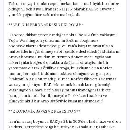
Tahran’ın yaptırımları aşma mekanizmasına büyük bir darbe
olduğunu belirtiyor. İran ise karşılık olarak BAE ve Kuveyt’e
yönelik yoğun füze saldırılarına başladı.
**ABD’NİN PERDE ARKASINDKI ROLÜ**
Haberde dikkat çeken bir diğer nokta ise ABD’nin yaklaşımı.
Toğa, Washington yönetiminin BAE’nin bağımsız
operasyonlarını desteklediği ve İran’a karşı inisiyatif alan
müttefiklerini görünmeyen bir şekilde desteklediği iddialarını
ortaya koyuyor. Bu durum, Trump döneminde uygulanan
askeri yükü bölgesel ortaklara dağıtma stratejisinin bir
yansıması olarak görülüyor. Toğa, bu gelişmelerin Körfez
monarşileri için bir dönüm noktası olduğunu vurguluyor;
“Tahran’ın ‘ABD vurmadığı sürece Körfez ülkeleri saldırmaz’
varsayımı çöküyor. BAE, ‘ekonomik kanalı koru, güvenliği
Washington’a havale et’ yaklaşımının tıkandığını fark etti.
İran, şu an batıda İsrail, kuzeyde Türk-Azeri baskısı ve
güneyde aktif bir Arap aktörüyle kuşatma altındadır.”
**EKONOMİK SAVAŞ VE REAKSİYON**
İran’ın, savaş boyunca BAE’ye 2 bin 800’den fazla füze ve dron
saldırısı gerçekleştirdiği belirtiliyor. Bu saldırılar, Dubai ve