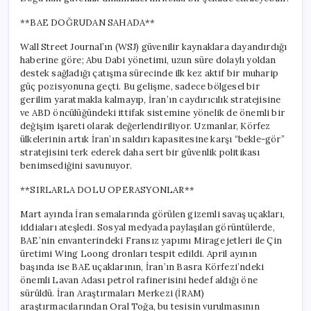
**BAE DOĞRUDAN SAHADA**
Wall Street Journal’ın (WSJ) güvenilir kaynaklara dayandırdığı
haberine göre; Abu Dabi yönetimi, uzun süre dolaylı yoldan
destek sağladığı çatışma sürecinde ilk kez aktif bir muharip
güç pozisyonuna geçti. Bu gelişme, sadece bölgesel bir
gerilim yaratmakla kalmayıp, İran’ın caydırıcılık stratejisine
ve ABD öncülüğündeki ittifak sistemine yönelik de önemli bir
değişim işareti olarak değerlendiriliyor. Uzmanlar, Körfez
ülkelerinin artık İran’ın saldırı kapasitesine karşı “bekle-gör”
stratejisini terk ederek daha sert bir güvenlik politikası
benimsediğini savunuyor.
**SIRLARLA DOLU OPERASYONLAR**
Mart ayında İran semalarında görülen gizemli savaş uçakları,
iddiaları ateşledi. Sosyal medyada paylaşılan görüntülerde,
BAE’nin envanterindeki Fransız yapımı Mirage jetleri ile Çin
üretimi Wing Loong dronları tespit edildi. April ayının
başında ise BAE uçaklarının, İran’ın Basra Körfezi’ndeki
önemli Lavan Adası petrol rafinerisini hedef aldığı öne
sürüldü. İran Araştırmaları Merkezi (İRAM)
araştırmacılarından Oral Toğa, bu tesisin vurulmasının