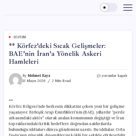
Skip
to
content
EĞITIM
** Körfez’deki Sıcak Gelişmeler:
BAE’nin İran’a Yönelik Askeri
Hamleleri
**
By
Mehmet Kaya
yorumlar kapalı
Körfez’deki
13 Mayıs 2026
2 Min Read
Sıcak
Gelişmeler:
BAE’nin
**
İran’a
Körfez Bölgesi’nde herkesin dikkatini çeken yeni bir gelişme
Yönelik
Askeri
yaşanıyor. Birleşik Arap Emirlikleri’nin (BAE), yıllardır “perde
Hamleleri
arkasındaki aktör” olarak anılan konumunun değiştiği ve İran
için
topraklarındaki kritik hedeflere doğrudan saldırılarda
bulunduğu iddiaları dünya gündemini sarstı. Bu iddialar, Orta
Doğu’nun güvenlik dinamiklerini köklü bir şekilde etkileyebilir.