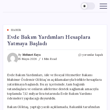
Skip
to
content
HABER
Evde Bakım Yardımları Hesaplara
Yatmaya Başladı
Evde
By
Mehmet Kaya
yorumlar kapalı
Bakım
15 Mayıs 2026
1 Min Read
Yardımları
Hesaplara
Yatmaya
Evde Bakım Yardımları, Aile ve Sosyal Hizmetler Bakanı
Başladı
Mahinur Özdemir Göktaş’ın açıklamalarıyla birlikte hesaplara
için
yatırılmaya başlandı. Bu ay içerisinde, tam bağımlı
vatandaşlara ve onların ailelerine destek sağlamak amacıyla
toplamda 7,12 milyar lira tutarında Evde Bakım Yardımı
ödemeleri yapılacağı duyuruldu.
Bakan Göktaş, yaptığı yazılı açıklamada, Bakanlık tarafından