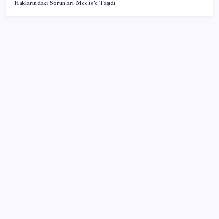
Haklarındaki Sorunları Meclis’e Taşıdı
SON YAZILAR
BDDK’den yatırım araçlarına yeni çerçeve: Bireysel
limitlerde kurallar sil baştan
İş Bankası’nda üst düzey görev değişimi: Hakan Aran
görevinden ayrılıyor
Ömer Günel’in avukatlarından suç duyurusu:
‘Soruşturmanın gizliliği ihlal edildi’
‘Tek çatı altında toplanmalı’ dedi: Akın Gürlek’ten