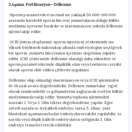
3.Aşama: Fertilizasyon—Döllenme
-Sperm parametreleri normal ise yaklaşık 50.000-100.000
arasında hareketli sperm hücresi yumurtaların olduğu kültür
mediumu içerisine bırakılır ve inseminasyon yoluyla döllenme
işlemi takip edilir.
-ICSI (intracytoplasmic sperm injection) yönteminde ise
yüksek büyütmeli mikroskop altında embriyoloğun seçtiği tek
bir sperm, yumurta hücresinin içerisine doğrudan enjekte
edilir. ICSI yöntemiyle döllenme olasılığı daha yüksektir ve
sperm parametrelerinde düşüklük olan veya testisten cerrahi
olarak sperm elde edilen çiftlerde uygulanır.
Döllenme olup olmadığı inseminasyon veya ICSI işleminden
16-18 saat sonra değerlendirilir. Döllenen yumurtalar ‘zigot’
olarak isimlendirilir ve gelişmelerini sağlayacak özel bir kültür
medyumunda takip edilir. Yumurta toplama işleminden
sonraki 2. Veya 3. Gün tekrar değerlendirme yapılır. Eğer
yeterli sayıda ve iyi kaliteli embriyo varsa, 5. Güne, yani
blastokist aşamasına kadar embriyoların takibi yapılabilir. Az
sayıda veya düşük kaliteli embriyoların varlığında 3. Gün
embriyo transferi tercih edilebilir.