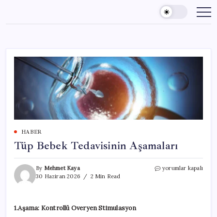
Skip
to
content
HABER
Tüp Bebek Tedavisinin Aşamaları
Tüp
By
Mehmet Kaya
yorumlar kapalı
Bebek
30 Haziran 2026
2 Min Read
Tedavisinin
Aşamaları
için
1.Aşama: Kontrollü Overyen Stimulasyon