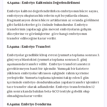
4.Aşama : Embriyo Kalitesinin Değerlendirilmesi
Embriyo kalitesi değerlendirilirken embriyonun hücre sayısı,
embriyoyu oluşturan hücrelerin eşit boyutlarda olması,
fragmantasyon denen hücre artıklarının az oranda görülmesi
gibi farklı kriterler göz önünde bulundurulur. Embriyo
transferinin yapılacağı gün mevcut embriyoların gelişim
düzeylerine ve görünüşlerine göre hangi embriyonun
transfer edileceğine karar verilir.
5.Aşama : Embriyo Transferi
Embriyolar genellikle klivaj evresi (yumurta toplama sonrası 3.
gün) veya blastokist (yumurta toplama sonrası 5. gün)
aşamasında transfer edilir. Embriyo transferi anestezi
gerektirmeyen basit bir işlemdir. Yumuşak bir katetere
yüklenen embriyolar ultrason eşliğinde rahim içerisine
yerleştirilir. Yumurta toplama işlemini takip eden 5 gün
içerisinde embriyo dondurulmadan yapılan transfer işlemleri
taze transfer olarak adlandırılır. Embriyo transferinden 12
gün sonra kanda bakılan beta-hCG testiyle gebelik olup
olmadığına karar verilir.
6.Aşama: Embriyo Dondurma