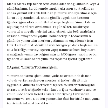
Klasik olarak tüp bebek tedavisine adet döngüsünün 2. veya 3.
günü başlanır. Bu dönemde yapılan ultrason kontrolünden
sonra yumurtalıklarda bulunan yumurtaların uyarılması için
karın bölgesinden cilt altına günlük uygulanan hormon
iğneleri (gonadotropin) ile tedaviye başlanır. Yumurtaların
olgunlaşma süreci ortalama 8-14 gün sürer. Bu süreçte
yumurtaların gelişmelerini takip etmek için belli aralıklarla
ultrason muayenesi yapılır. Gonadotropin tedavisinin 6.
gününde yumurtaların erken çatlamasını engellemek için
GnRH antagonisti denilen farklı bir iğneye daha başlanır. En
az 3 folikül(yumurtayı içeren yapı) 18mm ve üzeri boyutlara
ulaştığında yumurtayı olgunlaştırıcı hCG iğnesi yapılır ve bu
iğneden 36 saat sonra yumurta toplama işlemi uygulanır.
2.Aşama: Yumurta Toplama İşlemi
Yumurta toplama işlemi ameliyathane ortamında damar
yoluyla verilen sedasyon anestezisi (uyku hali) altında
uygulanır. Yumurta hucrelerini içeren foliküller transvajinal
ultrason rehberliğinde kullanılan bir iğne yardımıyla aspire
edilir. Elde edilen folikül sıvıları embriyolog tarafından
incelenir ve tesbit edilen yumurtalar özel bir kültür medyumu
içerisinde inkubatöre aktarılır.