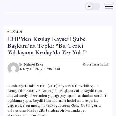
Skip
to
content
EĞITIM
CHP’den Kızılay Kayseri Şube
Başkanı’na Tepki: “Bu Gerici
Yaklaşıma Kızılay’da Yer Yok!”
CHP’den
By
Mehmet Kaya
yorumlar kapalı
Kızılay
15 Mayıs 2026
1 Min Read
Kayseri
Şube
Başkanı’na
Cumhuriyet Halk Partisi (CHP) Kayseri Milletvekili Aşkın
Tepki:
Genç, Türk Kızılay Kayseri Şube Başkanı Cafer Beydilli’nin
“Bu
Gerici
sosyal medya üzerinden yaptığı paylaşımın ardından sert bir
Yaklaşıma
açıklama yaptı. Beydilli’nin kadınları hedef alan ve şeriat
Kızılay’da
çağrısı içeren mesajına tepki gösteren Genç, bu tür gerici
Yer
anlayışların Kızılay gibi tarafsız bir kurumda yer
Yok!”
alamayacağını vurguladı.