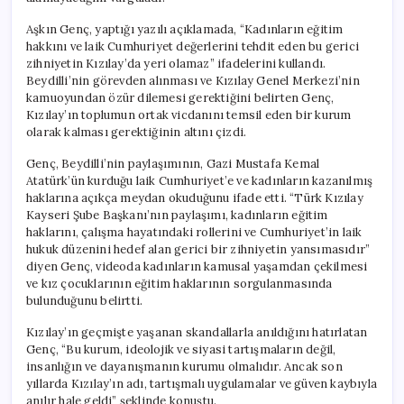
için
Aşkın Genç, yaptığı yazılı açıklamada, “Kadınların eğitim
hakkını ve laik Cumhuriyet değerlerini tehdit eden bu gerici
zihniyetin Kızılay’da yeri olamaz” ifadelerini kullandı.
Beydilli’nin görevden alınması ve Kızılay Genel Merkezi’nin
kamuoyundan özür dilemesi gerektiğini belirten Genç,
Kızılay’ın toplumun ortak vicdanını temsil eden bir kurum
olarak kalması gerektiğinin altını çizdi.
Genç, Beydilli’nin paylaşımının, Gazi Mustafa Kemal
Atatürk’ün kurduğu laik Cumhuriyet’e ve kadınların kazanılmış
haklarına açıkça meydan okuduğunu ifade etti. “Türk Kızılay
Kayseri Şube Başkanı’nın paylaşımı, kadınların eğitim
haklarını, çalışma hayatındaki rollerini ve Cumhuriyet’in laik
hukuk düzenini hedef alan gerici bir zihniyetin yansımasıdır”
diyen Genç, videoda kadınların kamusal yaşamdan çekilmesi
ve kız çocuklarının eğitim haklarının sorgulanmasında
bulunduğunu belirtti.
Kızılay’ın geçmişte yaşanan skandallarla anıldığını hatırlatan
Genç, “Bu kurum, ideolojik ve siyasi tartışmaların değil,
insanlığın ve dayanışmanın kurumu olmalıdır. Ancak son
yıllarda Kızılay’ın adı, tartışmalı uygulamalar ve güven kaybıyla
anılır hale geldi” şeklinde konuştu.