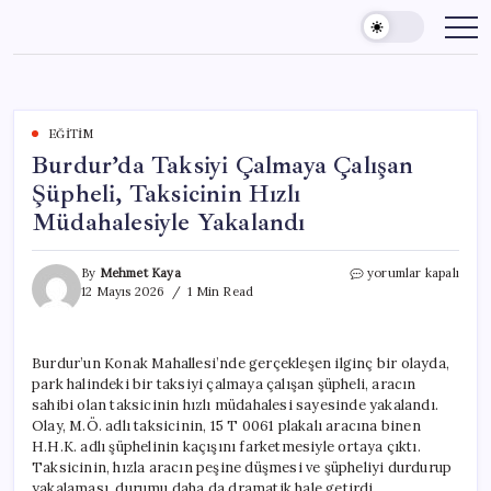
Skip
to
content
EĞITIM
Burdur’da Taksiyi Çalmaya Çalışan
Şüpheli, Taksicinin Hızlı
Müdahalesiyle Yakalandı
Burdur’da
By
Mehmet Kaya
yorumlar kapalı
Taksiyi
12 Mayıs 2026
1 Min Read
Çalmaya
Çalışan
Şüpheli,
Burdur’un Konak Mahallesi’nde gerçekleşen ilginç bir olayda,
Taksicinin
park halindeki bir taksiyi çalmaya çalışan şüpheli, aracın
Hızlı
Müdahalesiyle
sahibi olan taksicinin hızlı müdahalesi sayesinde yakalandı.
Yakalandı
Olay, M.Ö. adlı taksicinin, 15 T 0061 plakalı aracına binen
için
H.H.K. adlı şüphelinin kaçışını farketmesiyle ortaya çıktı.
Taksicinin, hızla aracın peşine düşmesi ve şüpheliyi durdurup
yakalaması, durumu daha da dramatik hale getirdi.