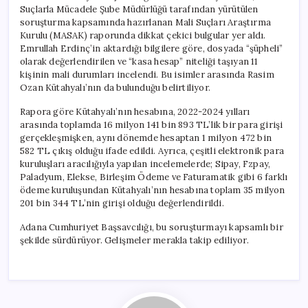
Suçlarla Mücadele Şube Müdürlüğü tarafından yürütülen
soruşturma kapsamında hazırlanan Mali Suçları Araştırma
Kurulu (MASAK) raporunda dikkat çekici bulgular yer aldı.
Emrullah Erdinç’in aktardığı bilgilere göre, dosyada “şüpheli”
olarak değerlendirilen ve “kasa hesap” niteliği taşıyan 11
kişinin mali durumları incelendi. Bu isimler arasında Rasim
Ozan Kütahyalı’nın da bulunduğu belirtiliyor.
Rapora göre Kütahyalı’nın hesabına, 2022-2024 yılları
arasında toplamda 16 milyon 141 bin 893 TL’lik bir para girişi
gerçekleşmişken, aynı dönemde hesaptan 1 milyon 472 bin
582 TL çıkış olduğu ifade edildi. Ayrıca, çeşitli elektronik para
kuruluşları aracılığıyla yapılan incelemelerde; Sipay, Fzpay,
Paladyum, Elekse, Birleşim Ödeme ve Faturamatik gibi 6 farklı
ödeme kuruluşundan Kütahyalı’nın hesabına toplam 35 milyon
201 bin 344 TL’nin girişi olduğu değerlendirildi.
Adana Cumhuriyet Başsavcılığı, bu soruşturmayı kapsamlı bir
şekilde sürdürüyor. Gelişmeler merakla takip ediliyor.