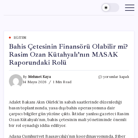
Skip
to
content
EĞITIM
Bahis Çetesinin Finansörü Olabilir mi?
Rasim Ozan Kütahyalı’nın MASAK
Raporundaki Rolü
Bahis
By
Mehmet Kaya
yorumlar kapalı
Çetesinin
14 Mayıs 2026
1 Min Read
Finansörü
Olabilir
mi?
Adalet Bakanı Akın Gürlek’in sabah saatlerinde düzenlediği
Rasim
basın toplantısında, yasa dışı bahis operasyonuna dair
Ozan
Kütahyalı’nın
çarpıcı bilgiler gün yüzüne çıktı. İktidar yanlısı gazeteci Rasim
MASAK
Ozan Kütahyalı’nın, bahis çetesinin mali yönetiminde önemli
Raporundaki
bir rol oynadığı iddia ediliyor.
Rolü
için
Adana Cumhuriyet Başsavcılığı’nın koordinasyonunda, Siber