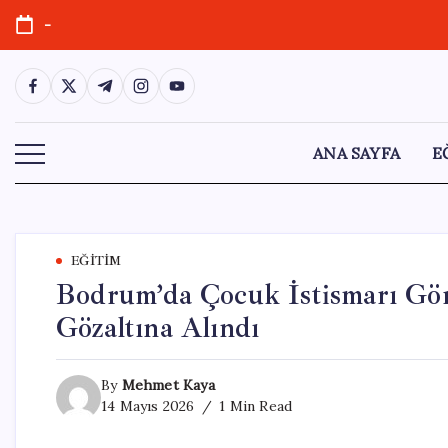
Skip
-
to
content
https://www.facebook.com/
https://twitter.com/
https://t.me/
https://www.instagram.com/
https://youtube.com/
ANA SAYFA
E
EĞITIM
Bodrum’da Çocuk İstismarı Görü
Gözaltına Alındı
By
Mehmet Kaya
14 Mayıs 2026
1 Min Read