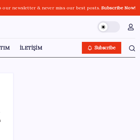
o our newsletter & never miss our best posts.
Subscribe Now!
TIM
İLETİŞİM
Subscribe
SON YAZILAR
ı
Tüm Yerel-Sen’den yeni çözüm sürecine
tepki: ‘Terörle pazarlık olmaz’