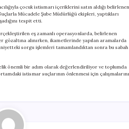
Satın
ılığıyla çocuk istismarı içeriklerini satın aldığı belirlene
Alan
 Suçlarla Mücadele Şube Müdürlüğü ekipleri, yaptıkları
6
adığını tespit etti.
Kişi
Gözaltına
rçekleştirilen eş zamanlı operasyonlarda, belirlenen
Alındı
ler gözaltına alınırken, ikametlerinde yapılan aramalarda
için
emniyetteki sorgu işlemleri tamamlandıktan sonra bu sabah
ik önemli bir adım olarak değerlendiriliyor ve toplumda
l ortamdaki istismar suçlarının önlenmesi için çalışmaların