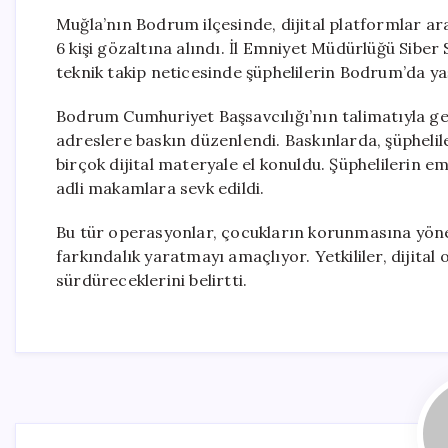
Muğla’nın Bodrum ilçesinde, dijital platformlar arac
6 kişi gözaltına alındı. İl Emniyet Müdürlüğü Siber
teknik takip neticesinde şüphelilerin Bodrum’da yaş
Bodrum Cumhuriyet Başsavcılığı’nın talimatıyla ge
adreslere baskın düzenlendi. Baskınlarda, şüpheli
birçok dijital materyale el konuldu. Şüphelilerin 
adli makamlara sevk edildi.
Bu tür operasyonlar, çocukların korunmasına yönel
farkındalık yaratmayı amaçlıyor. Yetkililer, dijita
sürdüreceklerini belirtti.