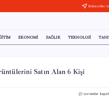
Subscribe t
ĞİTİM
EKONOMİ
SAĞLIK
TEKNOLOJİ
TANI
ntülerini Satın Alan 6 Kişi
Bodrum’da
yorumlar kapal
Çocuk
İstismarı
Görüntülerini