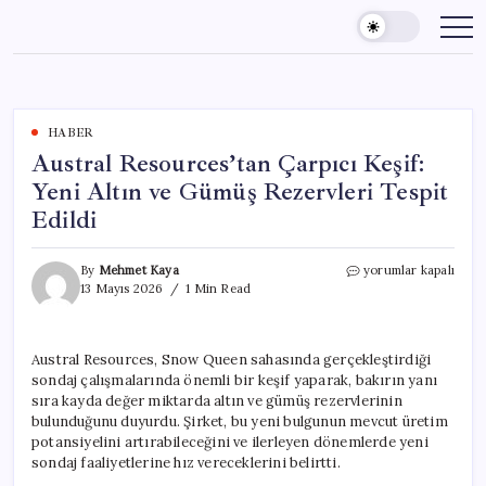
Skip
to
content
HABER
Austral Resources’tan Çarpıcı Keşif:
Yeni Altın ve Gümüş Rezervleri Tespit
Edildi
Austral
By
Mehmet Kaya
yorumlar kapalı
Resources’tan
13 Mayıs 2026
1 Min Read
Çarpıcı
Keşif:
Yeni
Austral Resources, Snow Queen sahasında gerçekleştirdiği
Altın
sondaj çalışmalarında önemli bir keşif yaparak, bakırın yanı
ve
Gümüş
sıra kayda değer miktarda altın ve gümüş rezervlerinin
Rezervleri
bulunduğunu duyurdu. Şirket, bu yeni bulgunun mevcut üretim
Tespit
potansiyelini artırabileceğini ve ilerleyen dönemlerde yeni
Edildi
sondaj faaliyetlerine hız vereceklerini belirtti.
için