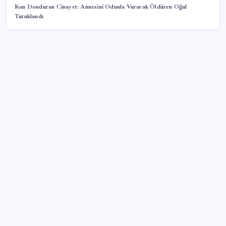
Kan Donduran Cinayet: Annesini Odunla Vurarak Öldüren Oğul
Tutuklandı
SON YAZILAR
AB’den 348 uyduluk güvenlik iletişim ağına onay
Google Pixel Watch 5 Sızdırıldı: İşte Detaylar
BDDK’den yatırım araçlarına yeni çerçeve: Bireysel
limitlerde kurallar sil baştan
İş Bankası’nda üst düzey görev değişimi: Hakan Aran
görevinden ayrılıyor