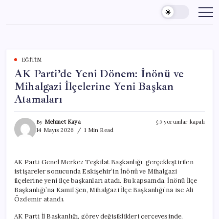
Skip
to
content
EĞITIM
AK Parti’de Yeni Dönem: İnönü ve
Mihalgazi İlçelerine Yeni Başkan
Atamaları
AK
By
Mehmet Kaya
yorumlar kapalı
Parti’de
14 Mayıs 2026
1 Min Read
Yeni
Dönem:
İnönü
AK Parti Genel Merkez Teşkilat Başkanlığı, gerçekleştirilen
ve
istişareler sonucunda Eskişehir’in İnönü ve Mihalgazi
Mihalgazi
İlçelerine
ilçelerine yeni ilçe başkanları atadı. Bu kapsamda, İnönü İlçe
Yeni
Başkanlığı’na Kamil Şen, Mihalgazi İlçe Başkanlığı’na ise Ali
Başkan
Özdemir atandı.
Atamaları
için
AK Parti İl Başkanlığı, görev değişiklikleri çerçevesinde,