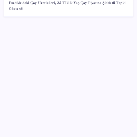
Fındıklı’daki Çay Üreticileri, 35 TL’lik Yaş Çay Fiyatına Şiddetli Tepki
Gösterdi
SON YAZILAR
Tüm Yerel-Sen’den yeni çözüm sürecine tepki:
‘Terörle pazarlık olmaz’
Windows 11’de Casusluk İddiası: Microsoft’tan
Açıklama Geldi
Ocak-temmuzda 638 bin oto satıldı
Google Messages’ta Sohbet Sabitleme Sınırı