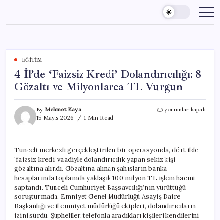
Skip
to
content
EĞITIM
4 İl’de ‘Faizsiz Kredi’ Dolandırıcılığı: 8
Gözaltı ve Milyonlarca TL Vurgun
4
By
Mehmet Kaya
yorumlar kapalı
İl’de
15 Mayıs 2026
1 Min Read
‘Faizsiz
Kredi’
Dolandırıcılığı:
Tunceli merkezli gerçekleştirilen bir operasyonda, dört ilde
8
‘faizsiz kredi’ vaadiyle dolandırıcılık yapan sekiz kişi
Gözaltı
ve
gözaltına alındı. Gözaltına alınan şahısların banka
Milyonlarca
hesaplarında toplamda yaklaşık 100 milyon TL işlem hacmi
TL
saptandı. Tunceli Cumhuriyet Başsavcılığı’nın yürüttüğü
Vurgun
soruşturmada, Emniyet Genel Müdürlüğü Asayiş Daire
için
Başkanlığı ve il emniyet müdürlüğü ekipleri, dolandırıcıların
izini sürdü. Şüpheliler, telefonla aradıkları kişileri kendilerini