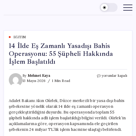
Skip
to
content
EĞITIM
14 İlde Eş Zamanlı Yasadışı Bahis
Operasyonu: 55 Şüpheli Hakkında
İşlem Başlatıldı
14
By
Mehmet Kaya
yorumlar kapalı
İlde
13 Mayıs 2026
1 Min Read
Eş
Zamanlı
Yasadışı
Adalet Bakanı Akın Gürlek, Düzce merkezli bir yasa dışı bahis
Bahis
şebekesine yönelik olarak 14 ilde eş zamanlı operasyon
Operasyonu:
55
gerçekleştirildiğini duyurdu. Bu operasyonda toplam 55
Şüpheli
şüpheli hakkında adli işlem başlatıldığı bilgisi verildi. Gürlek’in
Hakkında
açıklamalarına göre, operasyon kapsamında ele geçirilen
İşlem
şebekenin 24 milyar TL’lik işlem hacmine ulaştığı belirlendi.
Başlatıldı