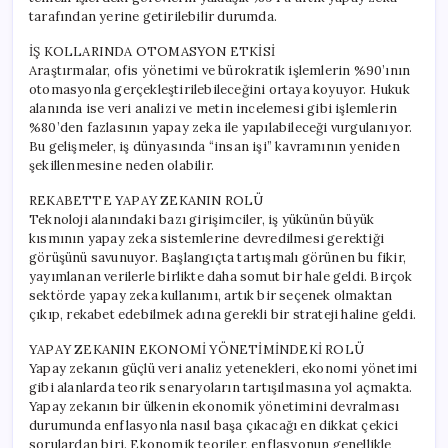
tarafından yerine getirilebilir durumda.
İŞ KOLLARINDA OTOMASYON ETKİSİ
Araştırmalar, ofis yönetimi ve bürokratik işlemlerin %90’ının
otomasyonla gerçekleştirilebileceğini ortaya koyuyor. Hukuk
alanında ise veri analizi ve metin incelemesi gibi işlemlerin
%80’den fazlasının yapay zeka ile yapılabileceği vurgulanıyor.
Bu gelişmeler, iş dünyasında “insan işi” kavramının yeniden
şekillenmesine neden olabilir.
REKABETTE YAPAY ZEKANIN ROLÜ
Teknoloji alanındaki bazı girişimciler, iş yükünün büyük
kısmının yapay zeka sistemlerine devredilmesi gerektiği
görüşünü savunuyor. Başlangıçta tartışmalı görünen bu fikir,
yayımlanan verilerle birlikte daha somut bir hale geldi. Birçok
sektörde yapay zeka kullanımı, artık bir seçenek olmaktan
çıkıp, rekabet edebilmek adına gerekli bir strateji haline geldi.
YAPAY ZEKANIN EKONOMİ YÖNETİMİNDEKİ ROLÜ
Yapay zekanın güçlü veri analiz yetenekleri, ekonomi yönetimi
gibi alanlarda teorik senaryoların tartışılmasına yol açmakta.
Yapay zekanın bir ülkenin ekonomik yönetimini devralması
durumunda enflasyonla nasıl başa çıkacağı en dikkat çekici
sorulardan biri. Ekonomik teoriler, enflasyonun genellikle