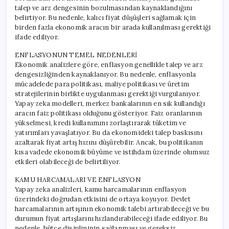
talep ve arz dengesinin bozulmasından kaynaklandığını
belirtiyor. Bu nedenle, kalıcı fiyat düşüşleri sağlamak için
birden fazla ekonomik aracın bir arada kullanılması gerektiği
ifade ediliyor.
ENFLASYONUN TEMEL NEDENLERİ
Ekonomik analizlere göre, enflasyon genellikle talep ve arz
dengesizliğinden kaynaklanıyor. Bu nedenle, enflasyonla
mücadelede para politikası, maliye politikası ve üretim
stratejilerinin birlikte uygulanması gerektiği vurgulanıyor.
Yapay zeka modelleri, merkez bankalarının en sık kullandığı
aracın faiz politikası olduğunu gösteriyor. Faiz oranlarının
yükselmesi, kredi kullanımını zorlaştırarak tüketim ve
yatırımları yavaşlatıyor. Bu da ekonomideki talep baskısını
azaltarak fiyat artış hızını düşürebilir. Ancak, bu politikanın
kısa vadede ekonomik büyüme ve istihdam üzerinde olumsuz
etkileri olabileceği de belirtiliyor.
KAMU HARCAMALARI VE ENFLASYON
Yapay zeka analizleri, kamu harcamalarının enflasyon
üzerindeki doğrudan etkisini de ortaya koyuyor. Devlet
harcamalarının artışının ekonomik talebi artırabileceği ve bu
durumun fiyat artışlarını hızlandırabileceği ifade ediliyor. Bu
nedenle, bütçe disiplininin sağlanması ve gereksiz