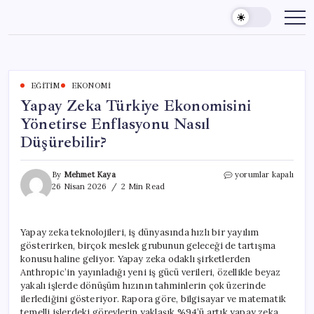
Skip
to
content
EĞITIM
EKONOMI
Yapay Zeka Türkiye Ekonomisini
Yönetirse Enflasyonu Nasıl
Düşürebilir?
Yapay
By
Mehmet Kaya
yorumlar kapalı
Zeka
26 Nisan 2026
2 Min Read
Türkiye
Ekonomisini
Yönetirse
Yapay zeka teknolojileri, iş dünyasında hızlı bir yayılım
Enflasyonu
gösterirken, birçok meslek grubunun geleceği de tartışma
Nasıl
Düşürebilir?
konusu haline geliyor. Yapay zeka odaklı şirketlerden
için
Anthropic’in yayınladığı yeni iş gücü verileri, özellikle beyaz
yakalı işlerde dönüşüm hızının tahminlerin çok üzerinde
ilerlediğini gösteriyor. Rapora göre, bilgisayar ve matematik
temelli işlerdeki görevlerin yaklaşık %94’ü artık yapay zeka