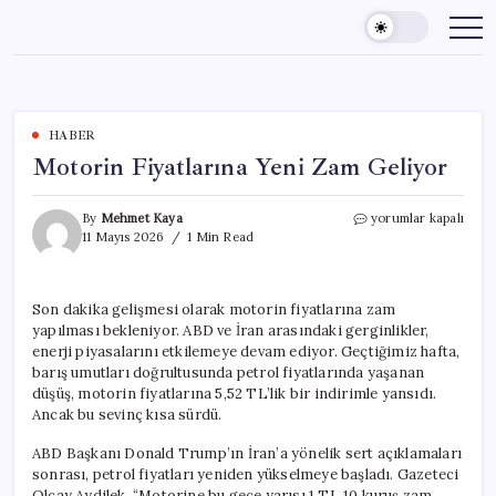
Skip
to
content
HABER
Motorin Fiyatlarına Yeni Zam Geliyor
Motorin
By
Mehmet Kaya
yorumlar kapalı
Fiyatlarına
11 Mayıs 2026
1 Min Read
Yeni
Zam
Geliyor
Son dakika gelişmesi olarak motorin fiyatlarına zam
için
yapılması bekleniyor. ABD ve İran arasındaki gerginlikler,
enerji piyasalarını etkilemeye devam ediyor. Geçtiğimiz hafta,
barış umutları doğrultusunda petrol fiyatlarında yaşanan
düşüş, motorin fiyatlarına 5,52 TL’lik bir indirimle yansıdı.
Ancak bu sevinç kısa sürdü.
ABD Başkanı Donald Trump’ın İran’a yönelik sert açıklamaları
sonrası, petrol fiyatları yeniden yükselmeye başladı. Gazeteci
Olcay Aydilek, “Motorine bu gece yarısı 1 TL 10 kuruş zam