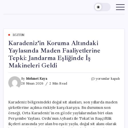
Skip
to
content
EĞITIM
Karadeniz’in Koruma Altındaki
Yaylasında Maden Faaliyetlerine
Tepki: Jandarma Eşliğinde İş
Makineleri Geldi
Karadeniz’in
By
Mehmet Kaya
yorumlar kapalı
Koruma
28 Nisan 2026
2 Min Read
Altındaki
Yaylasında
Maden
Karadeniz bölgesindeki doğal sit alanları, son yıllarda maden
Faaliyetlerine
şirketlerine açılma riskiyle karşı karşıya. Bu durumun son
Tepki:
Jandarma
örneği, Orta Karadeniz’in en gözde yaylalarından biri olan
Eşliğinde
Perşembe Yaylası. Ordu’nun Aybastı ile Tokat’ın Başçiftlik
İş
ilçeleri arasında yer alan bu eşsiz yayla, doğal sit alanı olarak
Makineleri