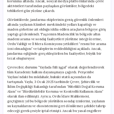
korunma altında. Ancak, sosyal medya platformlarında çevre
Geldi
aktivistleri tarafından paylaşılan görüntüler, bölgedeki
için
tehlikeleri gün yüzüne çıkardı.
Görüntülerde, jandarma ekiplerinin geniş güvenlik önlemleri
altında yaylanın Kümbet mevkiindeki yolları kapattığı ve
maden şirketine ait olduğu iddia edilen araçların bölgeye giriş
yaptığı gözlemlendi. Taşzemin Madencilik’in bölgede altın
madeni arama ve sondaj faaliyetleri yürütme isteği üzerine,
Ordu Valiliği ve İl Mera Komisyonu yetkilileri “resmi bir arama
izni olmadığını” ve taleplerin reddedildiğini açıkladı. Ancak,
jandarma eşliğinde gerçekleştirilen bu faaliyetler, büyük bir
tezat oluşturuyor.
Çevreciler, durumu “Yaylada fiili işgal” olarak değerlendirerek
tüm Karadeniz halkını dayanışmaya çağırdı. Perşembe
Yaylası’ndaki bu müdahale, hukuki statü açısından da
tartışmalı. Yayla, 3 Ocak 2025 tarihinde Çevre, Şehircilik ve
İklim Değişikliği Bakanlığı tarafından “Nitelikli Doğal Koruma
Alanı” ve “Sürdürülebilir Koruma ve Kontrollü Kullanım Alanı”
olarak ilan edilmişti. Ayrıca, Ordu İdare Mahkemesi,
geçtiğimiz yıl bu bölgede yürütülen sondaj izinlerini, yaylanın
su kaynaklarını ve ekosistemini geri dönülemez şekilde tahrip
edeceği gerekçesiyle iptal etmişti. Ancak bu yasal engellere