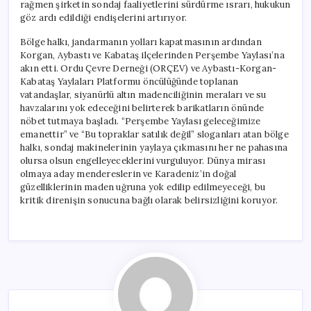
rağmen şirketin sondaj faaliyetlerini sürdürme ısrarı, hukukun
göz ardı edildiği endişelerini artırıyor.
Bölge halkı, jandarmanın yolları kapatmasının ardından
Korgan, Aybastı ve Kabataş ilçelerinden Perşembe Yaylası’na
akın etti. Ordu Çevre Derneği (ORÇEV) ve Aybastı-Korgan-
Kabataş Yaylaları Platformu öncülüğünde toplanan
vatandaşlar, siyanürlü altın madenciliğinin meraları ve su
havzalarını yok edeceğini belirterek barikatların önünde
nöbet tutmaya başladı. “Perşembe Yaylası geleceğimize
emanettir” ve “Bu topraklar satılık değil” sloganları atan bölge
halkı, sondaj makinelerinin yaylaya çıkmasını her ne pahasına
olursa olsun engelleyeceklerini vurguluyor. Dünya mirası
olmaya aday mendereslerin ve Karadeniz’in doğal
güzelliklerinin maden uğruna yok edilip edilmeyeceği, bu
kritik direnişin sonucuna bağlı olarak belirsizliğini koruyor.