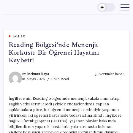
Skip
to
content
EĞITIM
Reading Bölgesi’nde Menenjit
Korkusu: Bir Öğrenci Hayatını
Kaybetti
Reading
By
Mehmet Kaya
yorumlar kapalı
Bölgesi’nde
16 Mayıs 2026
1 Min Read
Menenjit
Korkusu:
Bir
İngiltere’nin Reading bölgesinde menenjit vakalarının artışı,
Öğrenci
sağlık yetkililerini ciddi şekilde endişelendirdi. Yapılan
Hayatını
Kaybetti
açıklamalara göre, bir öğrenci menenjit nedeniyle yaşamını
için
yitirirken, iki öğrenci hastanede tedavi altına alındı. İngiltere
Sağlık Güvenliği Ajansı (UKHSA), yaşanan olaylar hakkında
bilgilendirme yaparak, hastalarla yakın temasta bulunan
kişilere koruyucu antibiyotik tedavisi uygulandığını duyurdu.