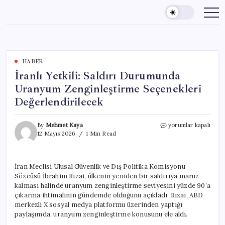
Skip
to
content
HABER
İranlı Yetkili: Saldırı Durumunda
Uranyum Zenginleştirme Seçenekleri
Değerlendirilecek
İranlı
By
Mehmet Kaya
yorumlar kapalı
Yetkili:
12 Mayıs 2026
1 Min Read
Saldırı
Durumunda
Uranyum
İran Meclisi Ulusal Güvenlik ve Dış Politika Komisyonu
Zenginleştirme
Sözcüsü İbrahim Rızai, ülkenin yeniden bir saldırıya maruz
Seçenekleri
Değerlendirilecek
kalması halinde uranyum zenginleştirme seviyesini yüzde 90’a
için
çıkarma ihtimalinin gündemde olduğunu açıkladı. Rızai, ABD
merkezli X sosyal medya platformu üzerinden yaptığı
paylaşımda, uranyum zenginleştirme konusunu ele aldı.