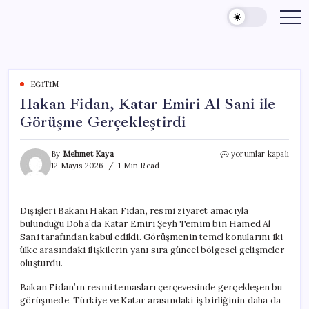
Skip
to
content
EĞITIM
Hakan Fidan, Katar Emiri Al Sani ile
Görüşme Gerçekleştirdi
Hakan
By
Mehmet Kaya
yorumlar kapalı
Fidan,
12 Mayıs 2026
1 Min Read
Katar
Emiri
Al
Dışişleri Bakanı Hakan Fidan, resmi ziyaret amacıyla
Sani
bulunduğu Doha’da Katar Emiri Şeyh Temim bin Hamed Al
ile
Görüşme
Sani tarafından kabul edildi. Görüşmenin temel konularını iki
Gerçekleştirdi
ülke arasındaki ilişkilerin yanı sıra güncel bölgesel gelişmeler
için
oluşturdu.
Bakan Fidan’ın resmi temasları çerçevesinde gerçekleşen bu
görüşmede, Türkiye ve Katar arasındaki iş birliğinin daha da