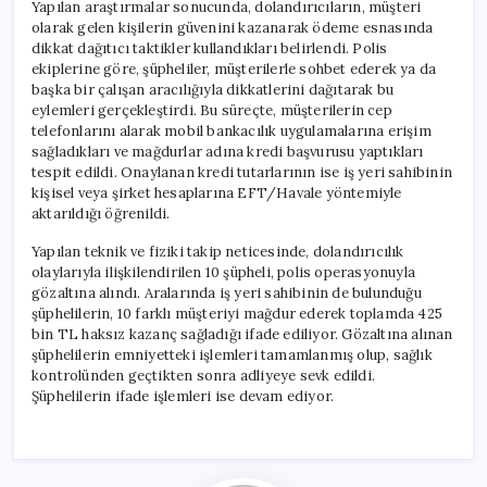
Yapılan araştırmalar sonucunda, dolandırıcıların, müşteri
olarak gelen kişilerin güvenini kazanarak ödeme esnasında
dikkat dağıtıcı taktikler kullandıkları belirlendi. Polis
ekiplerine göre, şüpheliler, müşterilerle sohbet ederek ya da
başka bir çalışan aracılığıyla dikkatlerini dağıtarak bu
eylemleri gerçekleştirdi. Bu süreçte, müşterilerin cep
telefonlarını alarak mobil bankacılık uygulamalarına erişim
sağladıkları ve mağdurlar adına kredi başvurusu yaptıkları
tespit edildi. Onaylanan kredi tutarlarının ise iş yeri sahibinin
kişisel veya şirket hesaplarına EFT/Havale yöntemiyle
aktarıldığı öğrenildi.
Yapılan teknik ve fiziki takip neticesinde, dolandırıcılık
olaylarıyla ilişkilendirilen 10 şüpheli, polis operasyonuyla
gözaltına alındı. Aralarında iş yeri sahibinin de bulunduğu
şüphelilerin, 10 farklı müşteriyi mağdur ederek toplamda 425
bin TL haksız kazanç sağladığı ifade ediliyor. Gözaltına alınan
şüphelilerin emniyetteki işlemleri tamamlanmış olup, sağlık
kontrolünden geçtikten sonra adliyeye sevk edildi.
Şüphelilerin ifade işlemleri ise devam ediyor.