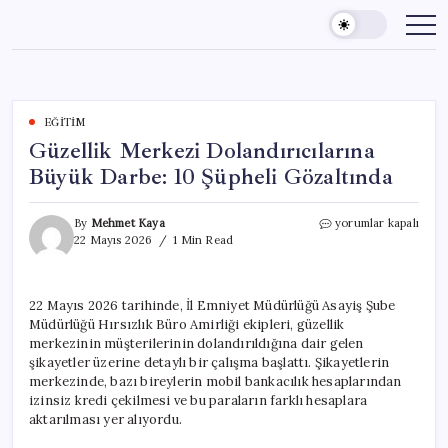
Skip
to
content
EĞITIM
Güzellik Merkezi Dolandırıcılarına
Büyük Darbe: 10 Şüpheli Gözaltında
Güzellik
By
Mehmet Kaya
yorumlar kapalı
Merkezi
22 Mayıs 2026
1 Min Read
Dolandırıcılarına
Büyük
Darbe:
22 Mayıs 2026 tarihinde, İl Emniyet Müdürlüğü Asayiş Şube
10
Müdürlüğü Hırsızlık Büro Amirliği ekipleri, güzellik
Şüpheli
Gözaltında
merkezinin müşterilerinin dolandırıldığına dair gelen
için
şikayetler üzerine detaylı bir çalışma başlattı. Şikayetlerin
merkezinde, bazı bireylerin mobil bankacılık hesaplarından
izinsiz kredi çekilmesi ve bu paraların farklı hesaplara
aktarılması yer alıyordu.