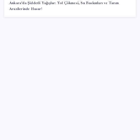
Ankara’da Şiddetli Yağışlar: Yol Çökmesi, Su Baskınları ve Tarım
Arazilerinde Hasar!
SON YAZILAR
AB’den 348 uyduluk güvenlik iletişim ağına onay
Google Pixel Watch 5 Sızdırıldı: İşte Detaylar
BDDK’den yatırım araçlarına yeni çerçeve: Bireysel
limitlerde kurallar sil baştan
İş Bankası’nda üst düzey görev değişimi: Hakan Aran
görevinden ayrılıyor