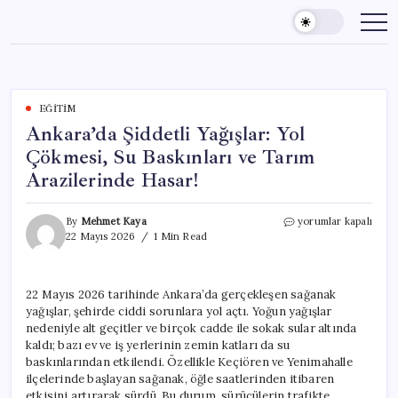
Skip
to
content
EĞITIM
Ankara’da Şiddetli Yağışlar: Yol
Çökmesi, Su Baskınları ve Tarım
Arazilerinde Hasar!
Ankara’da
By
Mehmet Kaya
yorumlar kapalı
Şiddetli
22 Mayıs 2026
1 Min Read
Yağışlar:
Yol
Çökmesi,
22 Mayıs 2026 tarihinde Ankara’da gerçekleşen sağanak
Su
yağışlar, şehirde ciddi sorunlara yol açtı. Yoğun yağışlar
Baskınları
ve
nedeniyle alt geçitler ve birçok cadde ile sokak sular altında
Tarım
kaldı; bazı ev ve iş yerlerinin zemin katları da su
Arazilerinde
baskınlarından etkilendi. Özellikle Keçiören ve Yenimahalle
Hasar!
ilçelerinde başlayan sağanak, öğle saatlerinden itibaren
için
etkisini artırarak sürdü. Bu durum, sürücülerin trafikte