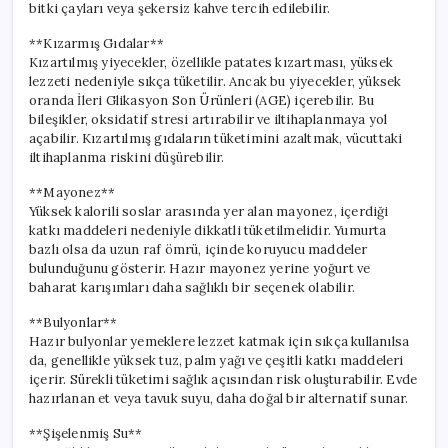
bitki çayları veya şekersiz kahve tercih edilebilir.
**Kızarmış Gıdalar**
Kızartılmış yiyecekler, özellikle patates kızartması, yüksek
lezzeti nedeniyle sıkça tüketilir. Ancak bu yiyecekler, yüksek
oranda İleri Glikasyon Son Ürünleri (AGE) içerebilir. Bu
bileşikler, oksidatif stresi artırabilir ve iltihaplanmaya yol
açabilir. Kızartılmış gıdaların tüketimini azaltmak, vücuttaki
iltihaplanma riskini düşürebilir.
**Mayonez**
Yüksek kalorili soslar arasında yer alan mayonez, içerdiği
katkı maddeleri nedeniyle dikkatli tüketilmelidir. Yumurta
bazlı olsa da uzun raf ömrü, içinde koruyucu maddeler
bulunduğunu gösterir. Hazır mayonez yerine yoğurt ve
baharat karışımları daha sağlıklı bir seçenek olabilir.
**Bulyonlar**
Hazır bulyonlar yemeklere lezzet katmak için sıkça kullanılsa
da, genellikle yüksek tuz, palm yağı ve çeşitli katkı maddeleri
içerir. Sürekli tüketimi sağlık açısından risk oluşturabilir. Evde
hazırlanan et veya tavuk suyu, daha doğal bir alternatif sunar.
**Şişelenmiş Su**