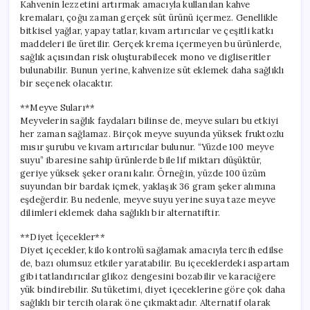
Kahvenin lezzetini artırmak amacıyla kullanılan kahve
kremaları, çoğu zaman gerçek süt ürünü içermez. Genellikle
bitkisel yağlar, yapay tatlar, kıvam artırıcılar ve çeşitli katkı
maddeleri ile üretilir. Gerçek krema içermeyen bu ürünlerde,
sağlık açısından risk oluşturabilecek mono ve digliseritler
bulunabilir. Bunun yerine, kahvenize süt eklemek daha sağlıklı
bir seçenek olacaktır.
**Meyve Suları**
Meyvelerin sağlık faydaları bilinse de, meyve suları bu etkiyi
her zaman sağlamaz. Birçok meyve suyunda yüksek fruktozlu
mısır şurubu ve kıvam artırıcılar bulunur. “Yüzde 100 meyve
suyu” ibaresine sahip ürünlerde bile lif miktarı düşüktür,
geriye yüksek şeker oranı kalır. Örneğin, yüzde 100 üzüm
suyundan bir bardak içmek, yaklaşık 36 gram şeker alımına
eşdeğerdir. Bu nedenle, meyve suyu yerine suya taze meyve
dilimleri eklemek daha sağlıklı bir alternatiftir.
**Diyet İçecekler**
Diyet içecekler, kilo kontrolü sağlamak amacıyla tercih edilse
de, bazı olumsuz etkiler yaratabilir. Bu içeceklerdeki aspartam
gibi tatlandırıcılar glikoz dengesini bozabilir ve karaciğere
yük bindirebilir. Su tüketimi, diyet içeceklerine göre çok daha
sağlıklı bir tercih olarak öne çıkmaktadır. Alternatif olarak