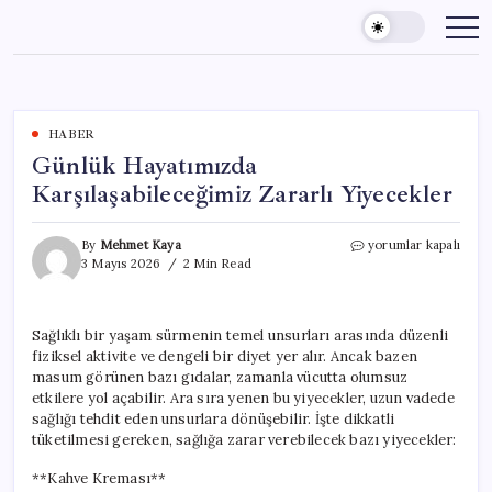
Skip
to
content
HABER
Günlük Hayatımızda
Karşılaşabileceğimiz Zararlı Yiyecekler
Günlük
By
Mehmet Kaya
yorumlar kapalı
Hayatımızda
3 Mayıs 2026
2 Min Read
Karşılaşabileceğimiz
Zararlı
Yiyecekler
Sağlıklı bir yaşam sürmenin temel unsurları arasında düzenli
için
fiziksel aktivite ve dengeli bir diyet yer alır. Ancak bazen
masum görünen bazı gıdalar, zamanla vücutta olumsuz
etkilere yol açabilir. Ara sıra yenen bu yiyecekler, uzun vadede
sağlığı tehdit eden unsurlara dönüşebilir. İşte dikkatli
tüketilmesi gereken, sağlığa zarar verebilecek bazı yiyecekler:
**Kahve Kreması**