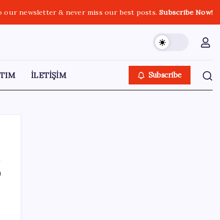
o our newsletter & never miss our best posts.
Subscribe Now!
TIM
İLETİŞİM
Subscribe
ı
SON YAZILAR
Tüm Yerel-Sen’den yeni çözüm sürecine
nden
tepki: ‘Terörle pazarlık olmaz’