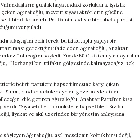
Kurtaracağız”
 Vatandaşların günlük hayatındaki zorluklara, işsizlik
için
çeken Ağıralioğlu, mevcut siyasi aktörlerin gücüne
t bir dille kınadı. Partisinin sadece bir tabela partisi
ulduğunu vurguladı.
a sıkıştığını belirterek, bu iki kutuplu yapıyı bir
rtarılması gerektiğini ifade eden Ağıralioğlu, Anahtar
 merkezi” olacağını söyledi. Yüzde 50+1 sistemiyle dayatıla
ğlu, “Herhangi bir ittifakın gölgesinde kalmayacağız, tek
etlerle belirli partilere hapsedilmesine karşı çıkan
 Alevi-Sünni, dindar-seküler ayrımı gözetmeden tüm
ileceğini dile getiren Ağıralioğlu, Anahtar Parti’nin kısa
erdi: “Siyaseti belirli kimliklere hapsettiler. Biz bu
eğil, liyakat ve akıl üzerinden bir yönetim anlayışına
söyleyen Ağıralioğlu, asıl meselenin koltuk hırsı değil,