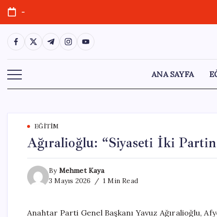
Skip
-
to
content
https://www.facebook.com/
https://twitter.com/
https://t.me/
https://www.instagram.com/
https://youtube.com/
ANA SAYFA
E
EĞITIM
Ağıralioğlu: “Siyaseti İki Parti
By
Mehmet Kaya
3 Mayıs 2026
1 Min Read
Anahtar Parti Genel Başkanı Yavuz Ağıralioğlu, Afy