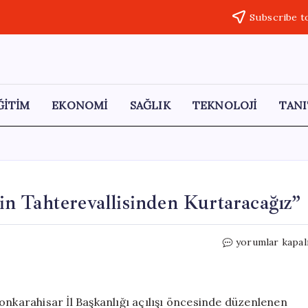
Subscribe t
ĞİTİM
EKONOMİ
SAĞLIK
TEKNOLOJİ
TANI
nin Tahterevallisinden Kurtaracağız”
Ağıralioğlu:
yorumlar kapal
“Siyaseti
İki
Partinin
Tahterevallisi
onkarahisar İl Başkanlığı açılışı öncesinde düzenlenen