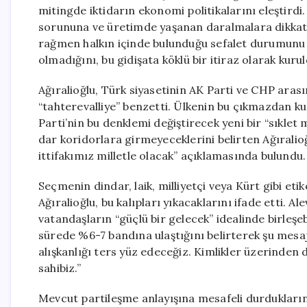
mitingde iktidarın ekonomi politikalarını eleştirdi.
sorununa ve üretimde yaşanan daralmalara dikkat 
rağmen halkın içinde bulunduğu sefalet durumunu ser
olmadığını, bu gidişata köklü bir itiraz olarak kur
Ağıralioğlu, Türk siyasetinin AK Parti ve CHP arasınd
“tahterevalliye” benzetti. Ülkenin bu çıkmazdan ku
Parti’nin bu denklemi değiştirecek yeni bir “sıklet
dar koridorlara girmeyeceklerini belirten Ağıralio
ittifakımız milletle olacak” açıklamasında bulundu.
Seçmenin dindar, laik, milliyetçi veya Kürt gibi etik
Ağıralioğlu, bu kalıpları yıkacaklarını ifade etti.
vatandaşların “güçlü bir gelecek” idealinde birleşeb
sürede %6-7 bandına ulaştığını belirterek şu mesajı v
alışkanlığı ters yüz edeceğiz. Kimlikler üzerinden d
sahibiz.”
Mevcut partileşme anlayışına mesafeli durduklarını 