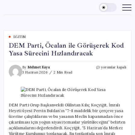
Skip
to
content
EĞITIM
DEM Parti, Öcalan ile Görüşerek Kod
Yasa Sürecini Hızlandıracak
DEM
By
Mehmet Kaya
yorumlar kapalı
Parti,
3 Haziran 2026
2 Min Read
Öcalan
ile
Görüşerek
Kod
Yasa
Sürecini
DEM Parti Grup Başkanvekili Gülistan Kılıç Koçyiğit, İmralı
Hızlandıracak
Heyeti üyesi Pervin Buldan’ın “7-8 maddelik bir çerçeve yasa
için
üzerine çalıştıklarını ve bu yasanın Meclis kapanmadan önce
çıkarılması için yoğun siyasi temaslar yürütüleceğini” belirten
açıklamalarını değerlendirdi. Koçyiğit, “5 Haziran’da Merkez
Yürütme Kurulumuz toplanacak. Bu toplantıda son İmralı