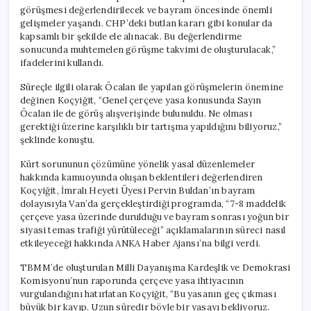
görüşmesi değerlendirilecek ve bayram öncesinde önemli
gelişmeler yaşandı. CHP’deki butlan kararı gibi konular da
kapsamlı bir şekilde ele alınacak. Bu değerlendirme
sonucunda muhtemelen görüşme takvimi de oluşturulacak,”
ifadelerini kullandı.
Süreçle ilgili olarak Öcalan ile yapılan görüşmelerin önemine
değinen Koçyiğit, “Genel çerçeve yasa konusunda Sayın
Öcalan ile de görüş alışverişinde bulunuldu. Ne olması
gerektiği üzerine karşılıklı bir tartışma yapıldığını biliyoruz,”
şeklinde konuştu.
Kürt sorununun çözümüne yönelik yasal düzenlemeler
hakkında kamuoyunda oluşan beklentileri değerlendiren
Koçyiğit, İmralı Heyeti Üyesi Pervin Buldan’ın bayram
dolayısıyla Van’da gerçekleştirdiği programda, “7-8 maddelik
çerçeve yasa üzerinde durulduğu ve bayram sonrası yoğun bir
siyasi temas trafiği yürütüleceği” açıklamalarının süreci nasıl
etkileyeceği hakkında ANKA Haber Ajansı’na bilgi verdi.
TBMM’de oluşturulan Milli Dayanışma Kardeşlik ve Demokrasi
Komisyonu’nun raporunda çerçeve yasa ihtiyacının
vurgulandığını hatırlatan Koçyiğit, “Bu yasanın geç çıkması
büyük bir kayıp. Uzun süredir böyle bir yasayı bekliyoruz.