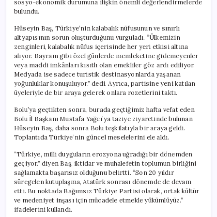
sosyo-ekonomik durumuna ilişkin önemli değerlendirmelerde
Değişiklik
bulundu.
Yapmak
İstiyorlar”
Hüseyin Baş, Türkiye’nin kalabalık nüfusunun ve sınırlı
için
altyapısının sorun oluşturduğunu vurguladı. “Ülkemizin
zenginleri, kalabalık nüfus içerisinde her yeri etkisi altına
alıyor. Bayram gibi özel günlerde memleketine gidemeyenler
veya maddi imkânları kısıtlı olan emekliler göz ardı ediliyor.
Medyada ise sadece turistik destinasyonlarda yaşanan
yoğunluklar konuşuluyor.” dedi. Ayrıca, partisine yeni katılan
üyeleriyle de bir araya gelerek onlara rozetlerini taktı.
Bolu’ya geçtikten sonra, burada geçtiğimiz hafta vefat eden
Bolu İl Başkanı Mustafa Yağcı’ya taziye ziyaretinde bulunan
Hüseyin Baş, daha sonra Bolu teşkilatıyla bir araya geldi.
Toplantıda Türkiye’nin güncel meselelerini ele aldı.
“Türkiye, milli duyguların erozyona uğradığı bir dönemden
geçiyor.” diyen Baş, iktidar ve muhalefetin toplumun birliğini
sağlamakta başarısız olduğunu belirtti. “Son 20 yıldır
süregelen kutuplaşma, Atatürk sonrası dönemde de devam
etti. Bu noktada Bağımsız Türkiye Partisi olarak, ortak kültür
ve medeniyet inşası için mücadele etmekle yükümlüyüz.”
ifadelerini kullandı.