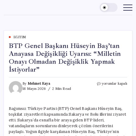
Skip
to
content
EĞITIM
BTP Genel Başkanı Hüseyin Baş’tan
Anayasa Değişikliği Uyarısı: “Milletin
Onayı Olmadan Değişiklik Yapmak
İstiyorlar”
BTP
By
Mehmet Kaya
yorumlar kapalı
Genel
18 Mayıs 2026
2 Min Read
Başkanı
Hüseyin
Baş’tan
Bağımsız Türkiye Partisi (BTP) Genel Başkanı Hüseyin Baş,
Anayasa
teşkilat ziyaretleri kapsamında Sakarya ve Bolu illerini ziyaret
Değişikliği
Uyarısı:
etti. Sakarya’da esnafla bir araya gelen BTP lideri,
“Milletin
vatandaşların sorunlarını dinleyerek çözüm önerilerini
Onayı
paylaştı. Yoğun ilgiyle karşılanan Hüseyin Baş, Türkiye’nin
Olmadan