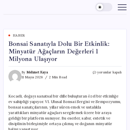
Skip
to
content
HABER
Bonsai Sanatıyla Dolu Bir Etkinlik:
Minyatür Ağaçların Değerleri 1
Milyona Ulaşıyor
Bonsai
By
Mehmet Kaya
yorumlar kapalı
Sanatıyla
11 Mayıs 2026
2 Min Read
Dolu
Bir
Etkinlik:
Kocaeli, doğayı sanatsal bir dille buluşturan özel bir etkinliğe
Minyatür
ev sahipliği yapıyor. VI. Ulusal Bonsai Sergisi ve Sempozyumu,
Ağaçların
Değerleri
bonsai sanatçılarının, yıllar süren emek ve ustalıkla
1
yarattıkları minyatür ağaçları sergilemek üzere bir araya
Milyona
geldiği bir platform sunuyor. Bu eserler, sabır, estetik ve
Ulaşıyor
disiplinin birleşimiyle ortaya çıkmış ve doğanın minyatür
için
halini yansıtıyor.