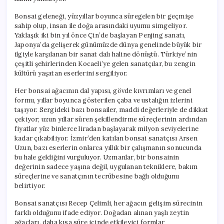
Bonsai geleneği, yüzyıllar boyunca süregelen bir geçmişe
sahip olup, insan ile doğa arasındaki uyumu simgeliyor.
Yaklaşık iki bin yıl önce Çin’de başlayan Penjing sanatı,
Japonya’da gelişerek günümüzde dünya genelinde büyük bir
ilgiyle karşılanan bir sanat dalı haline dönüştü. Türkiye’nin
çeşitli şehirlerinden Kocaeli’ye gelen sanatçılar, bu zengin
kültürü yaşatan eserlerini sergiliyor.
Her bonsai ağacının dal yapısı, gövde kıvrımları ve genel
formu, yıllar boyunca gösterilen çaba ve ustalığın izlerini
taşıyor. Sergideki bazı bonsailer, maddi değerleriyle de dikkat
çekiyor; uzun yıllar süren şekillendirme süreçlerinin ardından
fiyatlar yüz binlerce liradan başlayarak milyon seviyelerine
kadar çıkabiliyor. İzmir’den katılan bonsai sanatçısı Arsen
Uzun, bazı eserlerin onlarca yıllık bir çalışmanın sonucunda
bu hale geldiğini vurguluyor. Uzmanlar, bir bonsainin
değerinin sadece yaşına değil, uygulanan tekniklere, bakım
süreçlerine ve sanatçının tecrübesine bağlı olduğunu
belirtiyor.
Bonsai sanatçısı Recep Çelimli, her ağacın gelişim sürecinin
farklı olduğunu ifade ediyor. Doğadan alınan yaşlı zeytin
ağaçları, daha kısa süre içinde etkileyici formlar