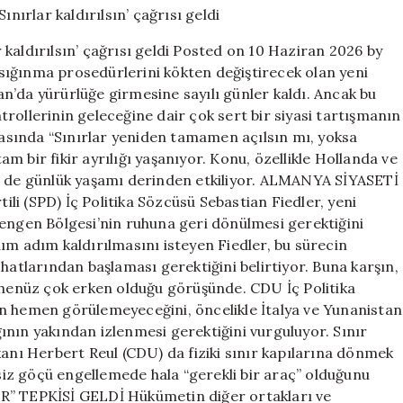
‘Sınırlar
kaldırılsın’
kaldırılsın’ çağrısı geldi Posted on 10 Haziran 2026 by
çağrısı
e sığınma prosedürlerini kökten değiştirecek olan yeni
geldi
n’da yürürlüğe girmesine sayılı günler kaldı. Ancak bu
için
rollerinin geleceğine dair çok sert bir siyasi tartışmanın
arasında “Sınırlar yeniden tamamen açılsın mı, yoksa
 bir fikir ayrılığı yaşanıyor. Konu, özellikle Hollanda ve
em de günlük yaşamı derinden etkiliyor. ALMANYA SİYASETİ
i (SPD) İç Politika Sözcüsü Sebastian Fiedler, yeni
hengen Bölgesi’nin ruhuna geri dönülmesi gerektiğini
ım adım kaldırılmasını isteyen Fiedler, bu sürecin
hatlarından başlaması gerektiğini belirtiyor. Buna karşın,
n henüz çok erken olduğu görüşünde. CDU İç Politika
n hemen görülemeyeceğini, öncelikle İtalya ve Yunanistan
ığının yakından izlenmesi gerektiğini vurguluyor. Sınır
kanı Herbert Reul (CDU) da fiziki sınır kapılarına dönmek
iz göçü engellemede hala “gerekli bir araç” olduğunu
 TEPKİSİ GELDİ Hükümetin diğer ortakları ve