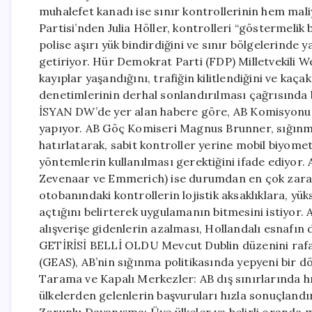
muhalefet kanadı ise sınır kontrollerinin hem mali
Partisi’nden Julia Höller, kontrolleri “göstermeli
polise aşırı yük bindirdiğini ve sınır bölgelerinde
getiriyor. Hür Demokrat Parti (FDP) Milletvekili W
kayıplar yaşandığını, trafiğin kilitlendiğini ve kaça
denetimlerinin derhal sonlandırılması çağrısı
İSYAN DW’de yer alan habere göre, AB Komisyonu d
yapıyor. AB Göç Komiseri Magnus Brunner, sığınm
hatırlatarak, sabit kontroller yerine mobil biyomet
yöntemlerin kullanılması gerektiğini ifade ediyor.
Zevenaar ve Emmerich) ise durumdan en çok zarar 
otobanındaki kontrollerin lojistik aksaklıklara, yük
açtığını belirterek uygulamanın bitmesini istiyor
alışverişe gidenlerin azalması, Hollandalı esnafı
GETİRİSİ BELLİ OLDU Mevcut Dublin düzenini rafa
(GEAS), AB’nin sığınma politikasında yepyeni bir dö
Tarama ve Kapalı Merkezler: AB dış sınırlarında h
ülkelerden gelenlerin başvuruları hızla sonuçlandı