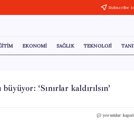
Subscribe t
ĞİTİM
EKONOMİ
SAĞLIK
TEKNOLOJİ
TANI
büyüyor: ‘Sınırlar kaldırılsın’
Almanya’da
yorumlar kapal
Schengen
tartışması
büyüyor: