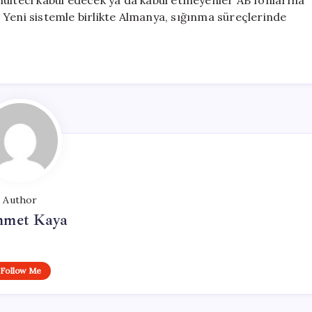
mülteci kabul edecek ya da kabul etmeyenler AB fonlarına
 Yeni sistemle birlikte Almanya, sığınma süreçlerinde
Author
met Kaya
Follow Me