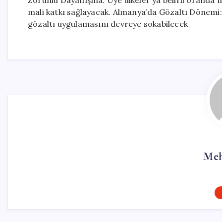
Zorunlu Dayanışma: Üye ülkeler ya belirli oranda 
mali katkı sağlayacak. Almanya’da Gözaltı Dönemi:
gözaltı uygulamasını devreye sokabilecek
Meh