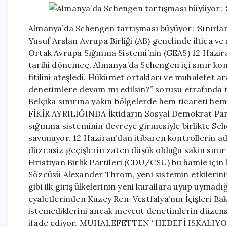
Almanya’da Schengen tartışması büyüyor: ‘Sınırlar 
Yusuf Arslan Avrupa Birliği (AB) genelinde iltica v
Ortak Avrupa Sığınma Sistemi’nin (GEAS) 12 Hazira
tarihi dönemeç, Almanya’da Schengen içi sınır kont
fitilini ateşledi. Hükümet ortakları ve muhalefet 
denetimlere devam mı edilsin?” sorusu etrafında tam
Belçika sınırına yakın bölgelerde hem ticareti h
FİKİR AYRILIĞINDA İktidarın Sosyal Demokrat Partil
sığınma sisteminin devreye girmesiyle birlikte Sc
savunuyor. 12 Haziran’dan itibaren kontrollerin ad
düzensiz geçişlerin zaten düşük olduğu sakin sınır 
Hristiyan Birlik Partileri (CDU/CSU) bu hamle içi
Sözcüsü Alexander Throm, yeni sistemin etkilerini
gibi ilk giriş ülkelerinin yeni kurallara uyup uymad
eyaletlerinden Kuzey Ren-Vestfalya’nın İçişleri Ba
istemediklerini ancak mevcut denetimlerin düzens
ifade ediyor. MUHALEFETTEN “HEDEFİ ISKALIYOR”