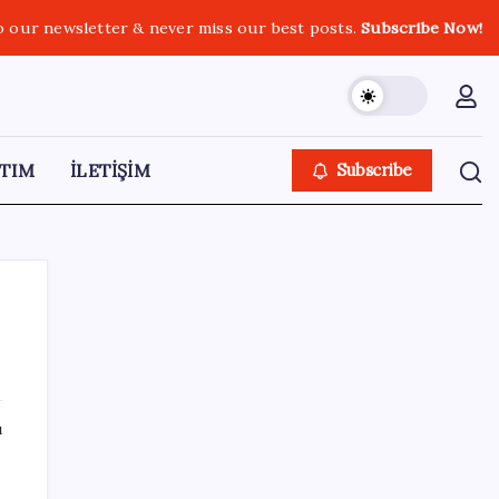
o our newsletter & never miss our best posts.
Subscribe Now!
TIM
İLETİŞİM
Subscribe
SON YAZILAR
ı
TMO fındık alım fiyatlarını açıkladı