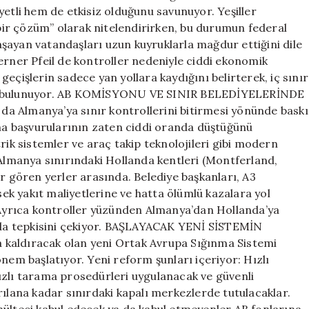
yetli hem de etkisiz olduğunu savunuyor. Yeşiller
k bir çözüm” olarak nitelendirirken, bu durumun federal
 yaşayan vatandaşları uzun kuyruklarla mağdur ettiğini dile
erner Pfeil de kontroller nedeniyle ciddi ekonomik
k geçişlerin sadece yan yollara kaydığını belirterek, iç sınır
nda bulunuyor. AB KOMİSYONU VE SINIR BELEDİYELERİNDE
a Almanya’ya sınır kontrollerini bitirmesi yönünde baskı
a başvurularının zaten ciddi oranda düştüğünü
rik sistemler ve araç takip teknolojileri gibi modern
 Almanya sınırındaki Hollanda kentleri (Montferland,
gören yerler arasında. Belediye başkanları, A3
sek yakıt maliyetlerine ve hatta ölümlü kazalara yol
. Ayrıca kontroller yüzünden Almanya’dan Hollanda’ya
n da tepkisini çekiyor. BAŞLAYACAK YENİ SİSTEMİN
 kaldıracak olan yeni Ortak Avrupa Sığınma Sistemi
nem başlatıyor. Yeni reform şunları içeriyor: Hızlı
ızlı tarama prosedürleri uygulanacak ve güvenli
rılana kadar sınırdaki kapalı merkezlerde tutulacaklar.