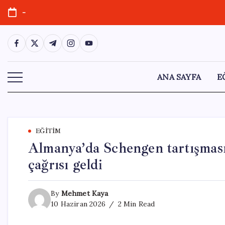
Skip
-
to
content
https://www.facebook.com/
https://twitter.com/
https://t.me/
https://www.instagram.com/
https://youtube.com/
ANA SAYFA
E
EĞITIM
Almanya’da Schengen tartışması 
çağrısı geldi
By
Mehmet Kaya
10 Haziran 2026
2 Min Read