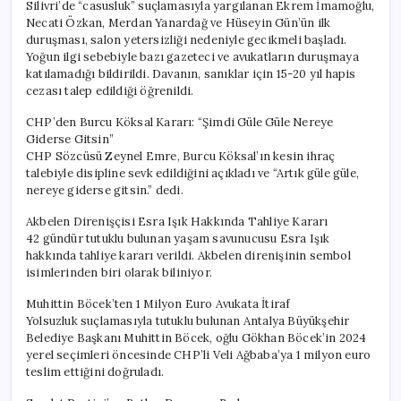
Silivri’de “casusluk” suçlamasıyla yargılanan Ekrem İmamoğlu,
Necati Özkan, Merdan Yanardağ ve Hüseyin Gün’ün ilk
duruşması, salon yetersizliği nedeniyle gecikmeli başladı.
Yoğun ilgi sebebiyle bazı gazeteci ve avukatların duruşmaya
katılamadığı bildirildi. Davanın, sanıklar için 15-20 yıl hapis
cezası talep edildiği öğrenildi.
CHP’den Burcu Köksal Kararı: “Şimdi Güle Güle Nereye
Giderse Gitsin”
CHP Sözcüsü Zeynel Emre, Burcu Köksal’ın kesin ihraç
talebiyle disipline sevk edildiğini açıkladı ve “Artık güle güle,
nereye giderse gitsin.” dedi.
Akbelen Direnişçisi Esra Işık Hakkında Tahliye Kararı
42 gündür tutuklu bulunan yaşam savunucusu Esra Işık
hakkında tahliye kararı verildi. Akbelen direnişinin sembol
isimlerinden biri olarak biliniyor.
Muhittin Böcek’ten 1 Milyon Euro Avukata İtiraf
Yolsuzluk suçlamasıyla tutuklu bulunan Antalya Büyükşehir
Belediye Başkanı Muhittin Böcek, oğlu Gökhan Böcek’in 2024
yerel seçimleri öncesinde CHP’li Veli Ağbaba’ya 1 milyon euro
teslim ettiğini doğruladı.