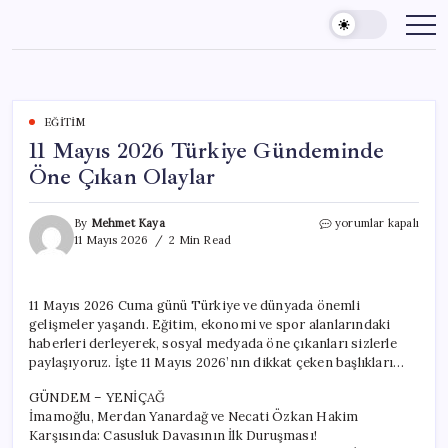
Skip
to
content
EĞITIM
11 Mayıs 2026 Türkiye Gündeminde
Öne Çıkan Olaylar
11
By
Mehmet Kaya
yorumlar kapalı
Mayıs
11 Mayıs 2026
2 Min Read
2026
Türkiye
Gündeminde
11 Mayıs 2026 Cuma günü Türkiye ve dünyada önemli
Öne
gelişmeler yaşandı. Eğitim, ekonomi ve spor alanlarındaki
Çıkan
Olaylar
haberleri derleyerek, sosyal medyada öne çıkanları sizlerle
için
paylaşıyoruz. İşte 11 Mayıs 2026’nın dikkat çeken başlıkları…
GÜNDEM – YENİÇAĞ
İmamoğlu, Merdan Yanardağ ve Necati Özkan Hakim
Karşısında: Casusluk Davasının İlk Duruşması!