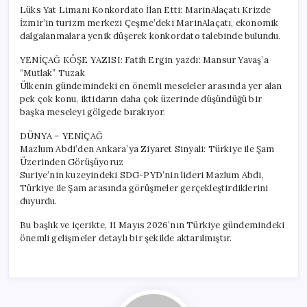
Lüks Yat Limanı Konkordato İlan Etti: MarinAlaçatı Krizde
İzmir’in turizm merkezi Çeşme’deki MarinAlaçatı, ekonomik
dalgalanmalara yenik düşerek konkordato talebinde bulundu.
YENİÇAĞ KÖŞE YAZISI: Fatih Ergin yazdı: Mansur Yavaş’a
“Mutlak” Tuzak
Ülkenin gündemindeki en önemli meseleler arasında yer alan
pek çok konu, iktidarın daha çok üzerinde düşündüğü bir
başka meseleyi gölgede bırakıyor.
DÜNYA – YENİÇAĞ
Mazlum Abdi’den Ankara’ya Ziyaret Sinyali: Türkiye ile Şam
Üzerinden Görüşüyoruz
Suriye’nin kuzeyindeki SDG-PYD’nin lideri Mazlum Abdi,
Türkiye ile Şam arasında görüşmeler gerçekleştirdiklerini
duyurdu.
Bu başlık ve içerikte, 11 Mayıs 2026’nın Türkiye gündemindeki
önemli gelişmeler detaylı bir şekilde aktarılmıştır.