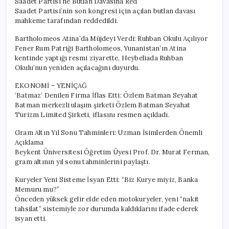
Saadet Partisi’ne Butlan Davasına Red
Saadet Partisi’nin son kongresi için açılan butlan davası
mahkeme tarafından reddedildi.
Bartholomeos Atina’da Müjdeyi Verdi: Ruhban Okulu Açılıyor
Fener Rum Patriği Bartholomeos, Yunanistan’ın Atina
kentinde yaptığı resmi ziyarette, Heybeliada Ruhban
Okulu’nun yeniden açılacağını duyurdu.
EKONOMİ – YENİÇAĞ
‘Batmaz’ Denilen Firma İflas Etti: Özlem Batman Seyahat
Batman merkezli ulaşım şirketi Özlem Batman Seyahat
Turizm Limited Şirketi, iflasını resmen açıkladı.
Gram Altın Yıl Sonu Tahminleri: Uzman İsimlerden Önemli
Açıklama
Beykent Üniversitesi Öğretim Üyesi Prof. Dr. Murat Ferman,
gram altının yıl sonu tahminlerini paylaştı.
Kuryeler Yeni Sisteme İsyan Etti: “Biz Kurye miyiz, Banka
Memuru mu?”
Önceden yüksek gelir elde eden motokuryeler, yeni “nakit
tahsilat” sistemiyle zor durumda kaldıklarını ifade ederek
isyan etti.