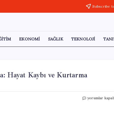
Subscribe t
ĞİTİM
EKONOMİ
SAĞLIK
TEKNOLOJİ
TANI
a: Hayat Kaybı ve Kurtarma
Uyarılara
yorumlar kapal
Rağmen
Denizde
Facia: