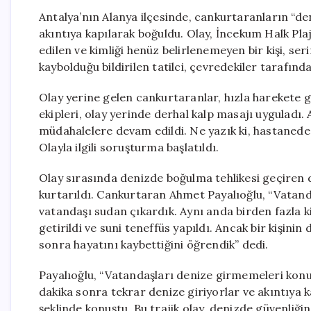
Antalya’nın Alanya ilçesinde, cankurtaranların “de
akıntıya kapılarak boğuldu. Olay, İncekum Halk Pla
edilen ve kimliği henüz belirlenemeyen bir kişi, se
kaybolduğu bildirilen tatilci, çevredekiler tarafında
Olay yerine gelen cankurtaranlar, hızla harekete g
ekipleri, olay yerinde derhal kalp masajı uyguladı
müdahalelere devam edildi. Ne yazık ki, hastanede
Olayla ilgili soruşturma başlatıldı.
Olay sırasında denizde boğulma tehlikesi geçiren di
kurtarıldı. Cankurtaran Ahmet Payalıoğlu, “Vatand
vatandaşı sudan çıkardık. Aynı anda birden fazla ki
getirildi ve suni teneffüs yapıldı. Ancak bir kişin
sonra hayatını kaybettiğini öğrendik” dedi.
Payalıoğlu, “Vatandaşları denize girmemeleri kon
dakika sonra tekrar denize giriyorlar ve akıntıya k
şeklinde konuştu. Bu trajik olay, denizde güvenliği