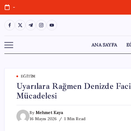
Skip
-
to
content
https://www.facebook.com/
https://twitter.com/
https://t.me/
https://www.instagram.com/
https://youtube.com/
ANA SAYFA
E
EĞITIM
Uyarılara Rağmen Denizde Faci
Mücadelesi
By
Mehmet Kaya
16 Mayıs 2026
1 Min Read