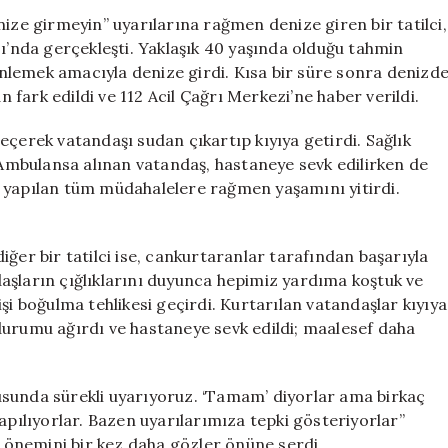
Hayat
nize girmeyin” uyarılarına rağmen denize giren bir tatilci,
Kaybı
jı’nda gerçekleşti. Yaklaşık 40 yaşında olduğu tahmin
ve
rinlemek amacıyla denize girdi. Kısa bir süre sonra denizd
Kurtarma
n fark edildi ve 112 Acil Çağrı Merkezi’ne haber verildi.
Mücadelesi
için
eçerek vatandaşı sudan çıkartıp kıyıya getirdi. Sağlık
. Ambulansa alınan vatandaş, hastaneye sevk edilirken de
 yapılan tüm müdahalelere rağmen yaşamını yitirdi.
ğer bir tatilci ise, cankurtaranlar tarafından başarıyla
aşların çığlıklarını duyunca hepimiz yardıma koştuk ve
şi boğulma tehlikesi geçirdi. Kurtarılan vatandaşlar kıyıya
in durumu ağırdı ve hastaneye sevk edildi; maalesef daha
usunda sürekli uyarıyoruz. ‘Tamam’ diyorlar ama birkaç
apılıyorlar. Bazen uyarılarımıza tepki gösteriyorlar”
n önemini bir kez daha gözler önüne serdi.