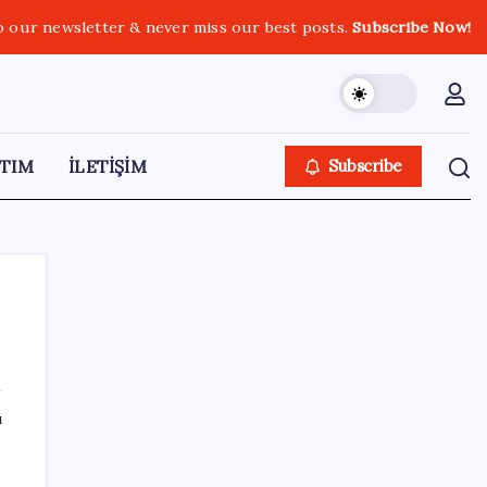
o our newsletter & never miss our best posts.
Subscribe Now!
TIM
İLETİŞİM
Subscribe
SON YAZILAR
ı
TMO fındık alım fiyatlarını açıkladı