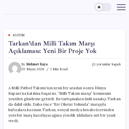
Skip
to
content
EĞITIM
Tarkan’dan Milli Takım Marşı
Açıklaması: Yeni Bir Proje Yok
Tarkan’dan
By
Mehmet Kaya
yorumlar kapalı
Milli
20 Mayıs 2026
1 Min Read
Takım
Marşı
Açıklaması:
A Milli Futbol Takımı’nın uzun bir aradan sonra Dünya
Yeni
Kupası’na katılma başarısı, “Milli Takım marşı” konusunu
Bir
Proje
yeniden gündeme getirdi. Bu tartışmalara ünlü sanatçı Tarkan
Yok
da dahil oldu. Daha önce “Bir Oluruz Yolunda” marşıyla
için
hafızalara kazınan Tarkan, sosyal medya hesabı üzerinden
yeni bir marş hazırlayacağına yönelik iddialara net bir yanıt
verdi.