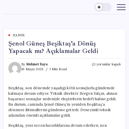
Skip
to
content
HABER
Şenol Güneş Beşiktaş’a Dönüş
Yapacak mı? Açıklamalar Geldi
Şenol
By
Mehmet Kaya
yorumlar kapalı
Güneş
16 Mayıs 2026
1 Min Read
Beşiktaş’a
Dönüş
Yapacak
Beşiktaş, son dönemde yaşadığı kötü sonuçlarla gündemde
mı?
kalmaya devam ediyor. Teknik direktör Sergen Yalçın, alınan
Açıklamalar
Geldi
başarısız sonuçlar nedeniyle eleştirilerin hedefi haline geldi.
için
Bu durum, camiada Şenol Güneş’in yeniden Beşiktaş’a
dönmesi ihtimallerini gündeme getirdi. Deneyimli teknik
adamdan önemli açıklamalar geldi.
Beşiktaş, yeni sezon hazırlıklarına devam ederken, son