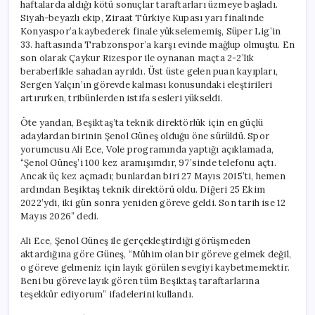
haftalarda aldığı kötü sonuçlar taraftarları üzmeye başladı.
Siyah-beyazlı ekip, Ziraat Türkiye Kupası yarı finalinde
Konyaspor’a kaybederek finale yükselememiş, Süper Lig’in
33. haftasında Trabzonspor’a karşı evinde mağlup olmuştu. En
son olarak Çaykur Rizespor ile oynanan maçta 2-2’lik
beraberlikle sahadan ayrıldı. Üst üste gelen puan kayıpları,
Sergen Yalçın’ın görevde kalması konusundaki eleştirileri
artırırken, tribünlerden istifa sesleri yükseldi.
Öte yandan, Beşiktaş’ta teknik direktörlük için en güçlü
adaylardan birinin Şenol Güneş olduğu öne sürüldü. Spor
yorumcusu Ali Ece, Vole programında yaptığı açıklamada,
“Şenol Güneş’i 100 kez aramışımdır, 97’sinde telefonu açtı.
Ancak üç kez açmadı; bunlardan biri 27 Mayıs 2015’ti, hemen
ardından Beşiktaş teknik direktörü oldu. Diğeri 25 Ekim
2022’ydi, iki gün sonra yeniden göreve geldi. Son tarih ise 12
Mayıs 2026” dedi.
Ali Ece, Şenol Güneş ile gerçekleştirdiği görüşmeden
aktardığına göre Güneş, “Mühim olan bir göreve gelmek değil,
o göreve gelmeniz için layık görülen sevgiyi kaybetmemektir.
Beni bu göreve layık gören tüm Beşiktaş taraftarlarına
teşekkür ediyorum” ifadelerini kullandı.