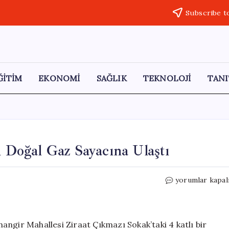
Subscribe t
ĞİTİM
EKONOMİ
SAĞLIK
TEKNOLOJİ
TANI
n Doğal Gaz Sayacına Ulaştı
Olası
yorumlar kapal
Bir
Tehlike
Aşıldı:
Yangın
ngir Mahallesi Ziraat Çıkmazı Sokak’taki 4 katlı bir