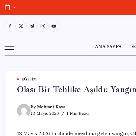
Skip
-
to
content
https://www.facebook.com/
https://twitter.com/
https://t.me/
https://www.instagram.com/
https://youtube.com/
ANA SAYFA
E
EĞITIM
Olası Bir Tehlike Aşıldı: Yangı
By
Mehmet Kaya
18 Mayıs 2026
1 Min Read
18 Mayıs 2026 tarihinde meydana gelen yangın, Ciha