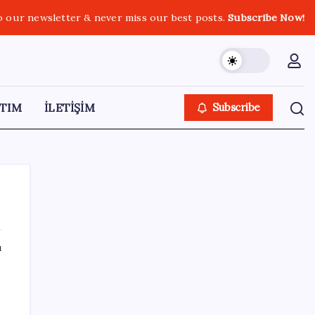
o our newsletter & never miss our best posts.
Subscribe Now!
TIM
İLETİŞİM
Subscribe
ı
SON YAZILAR
AB’den 348 uyduluk güvenlik iletişim ağına
onay