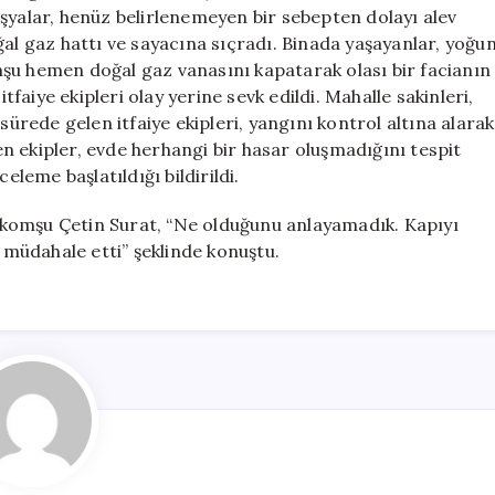
Doğal
şyalar, henüz belirlenemeyen bir sebepten dolayı alev
Gaz
ğal gaz hattı ve sayacına sıçradı. Binada yaşayanlar, yoğu
Sayacına
şu hemen doğal gaz vanasını kapatarak olası bir facianın
Ulaştı
itfaiye ekipleri olay yerine sevk edildi. Mahalle sakinleri,
için
sürede gelen itfaiye ekipleri, yangını kontrol altına alarak
n ekipler, evde herhangi bir hasar oluşmadığını tespit
eleme başlatıldığı bildirildi.
komşu Çetin Surat, “Ne olduğunu anlayamadık. Kapıyı
müdahale etti” şeklinde konuştu.