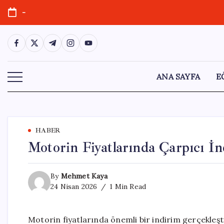
Skip
-
to
content
https://www.facebook.com/
https://twitter.com/
https://t.me/
https://www.instagram.com/
https://youtube.com/
ANA SAYFA
E
HABER
Motorin Fiyatlarında Çarpıcı İ
By
Mehmet Kaya
24 Nisan 2026
1 Min Read
Motorin fiyatlarında önemli bir indirim gerçekleşti