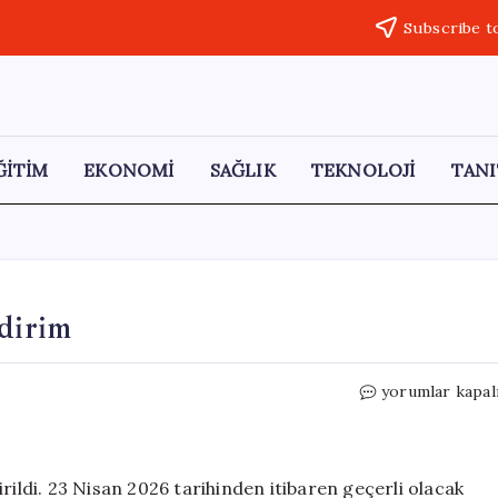
Subscribe t
ĞİTİM
EKONOMİ
SAĞLIK
TEKNOLOJİ
TANI
ndirim
Motorin
yorumlar kapal
Fiyatlarında
Çarpıcı
İndirim
için
rildi. 23 Nisan 2026 tarihinden itibaren geçerli olacak