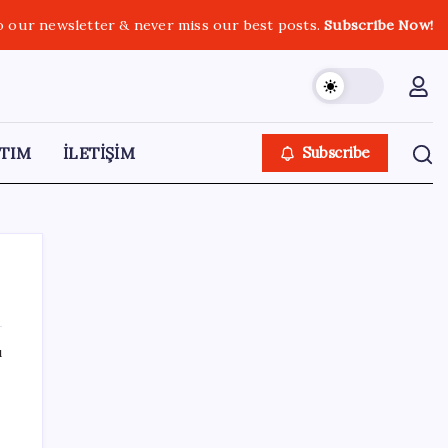
o our newsletter & never miss our best posts.
Subscribe Now!
TIM
İLETİŞİM
Subscribe
ı
SON YAZILAR
TMO fındık alım fiyatlarını açıkladı