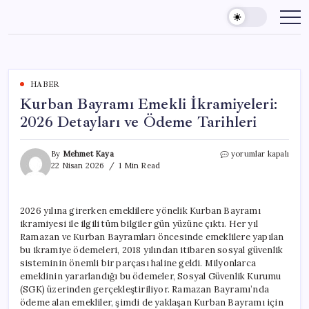
Skip
to
content
HABER
Kurban Bayramı Emekli İkramiyeleri:
2026 Detayları ve Ödeme Tarihleri
Kurban
By
Mehmet Kaya
yorumlar kapalı
Bayramı
22 Nisan 2026
1 Min Read
Emekli
İkramiyeleri:
2026
2026 yılına girerken emeklilere yönelik Kurban Bayramı
Detayları
ikramiyesi ile ilgili tüm bilgiler gün yüzüne çıktı. Her yıl
ve
Ödeme
Ramazan ve Kurban Bayramları öncesinde emeklilere yapılan
Tarihleri
bu ikramiye ödemeleri, 2018 yılından itibaren sosyal güvenlik
için
sisteminin önemli bir parçası haline geldi. Milyonlarca
emeklinin yararlandığı bu ödemeler, Sosyal Güvenlik Kurumu
(SGK) üzerinden gerçekleştiriliyor. Ramazan Bayramı’nda
ödeme alan emekliler, şimdi de yaklaşan Kurban Bayramı için