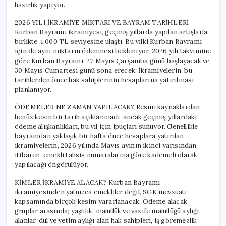
hazırlık yapıyor.
2026 YILI İKRAMİYE MİKTARI VE BAYRAM TARİHLERİ
Kurban Bayramı ikramiyesi, geçmiş yıllarda yapılan artışlarla
birlikte 4.000 TL seviyesine ulaştı. Bu yılki Kurban Bayramı
için de aynı miktarın ödenmesi bekleniyor. 2026 yılı takvimine
göre Kurban Bayramı, 27 Mayıs Çarşamba günü başlayacak ve
30 Mayıs Cumartesi günü sona erecek. İkramiyelerin, bu
tarihlerden önce hak sahiplerinin hesaplarına yatırılması
planlanıyor.
ÖDEMELER NE ZAMAN YAPILACAK? Resmi kaynaklardan
henüz kesin bir tarih açıklanmadı; ancak geçmiş yıllardaki
ödeme alışkanlıkları, bu yıl için ipuçları sunuyor. Genellikle
bayramdan yaklaşık bir hafta önce hesaplara yatırılan
ikramiyelerin, 2026 yılında Mayıs ayının ikinci yarısından
itibaren, emekli tahsis numaralarına göre kademeli olarak
yapılacağı öngörülüyor.
KİMLER İKRAMİYE ALACAK? Kurban Bayramı
ikramiyesinden yalnızca emekliler değil, SGK mevzuatı
kapsamında birçok kesim yararlanacak. Ödeme alacak
gruplar arasında; yaşlılık, malullük ve vazife malullüğü aylığı
alanlar, dul ve yetim aylığı alan hak sahipleri, iş göremezlik