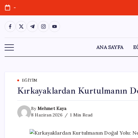
Skip
-
to
content
https://www.facebook.com/
https://twitter.com/
https://t.me/
https://www.instagram.com/
https://youtube.com/
ANA SAYFA
E
EĞITIM
Kırkayaklardan Kurtulmanın D
By
Mehmet Kaya
8 Haziran 2026
1 Min Read