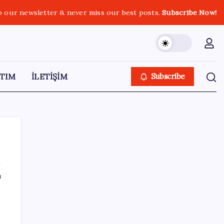
o our newsletter & never miss our best posts.
Subscribe Now!
TIM
İLETİŞİM
Subscribe
ı
SON YAZILAR
TMO fındık alım fiyatlarını açıkladı