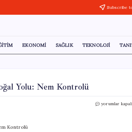
Subscribe t
ĞİTİM
EKONOMİ
SAĞLIK
TEKNOLOJİ
TANI
oğal Yolu: Nem Kontrolü
Kırkayaklardan
yorumlar kapal
Kurtulmanın
Doğal
Yolu:
Nem