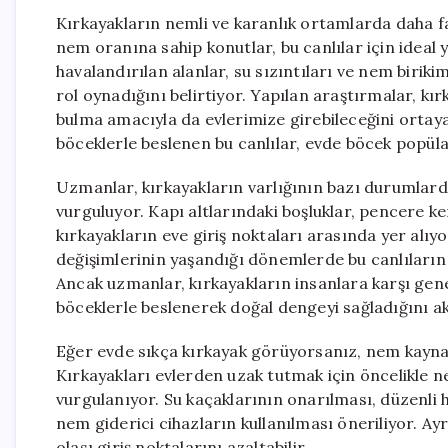
Kırkayakların nemli ve karanlık ortamlarda daha 
nem oranına sahip konutlar, bu canlılar için ideal 
havalandırılan alanlar, su sızıntıları ve nem biri
rol oynadığını belirtiyor. Yapılan araştırmalar, k
bulma amacıyla da evlerimize girebileceğini orta
böceklerle beslenen bu canlılar, evde böcek popül
Uzmanlar, kırkayakların varlığının bazı durumlard
vurguluyor. Kapı altlarındaki boşluklar, pencere ke
kırkayakların eve giriş noktaları arasında yer alıyo
değişimlerinin yaşandığı dönemlerde bu canlıların 
Ancak uzmanlar, kırkayakların insanlara karşı gen
böceklerle beslenerek doğal dengeyi sağladığını ak
Eğer evde sıkça kırkayak görüyorsanız, nem kaynak
Kırkayakları evlerden uzak tutmak için öncelikle n
vurgulanıyor. Su kaçaklarının onarılması, düzenli
nem giderici cihazların kullanılması öneriliyor. A
olası giriş noktalarını azaltabilir.