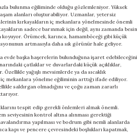
Kontrolü
fazla bulunma eğiliminde olduğu gözlemleniyor. Yüksek
için
yaşam alanları oluşturabiliyor. Uzmanlar, yetersiz
kimlerinin kırkayakların iç mekanlara yönelmesinde önemli
ırkayakların sadece barınmak için değil, aynı zamanda besi
ya koyuyor. Örümcek, karınca, hamamböceği gibi küçük
asyonunun artmasıyla daha sık görünür hale geliyor.
a evde başka haşerelerin bulunduğuna işaret edebileceğin
narındaki çatlaklar ve duvarlardaki küçük açıklıklar,
r. Özellikle yağışlı mevsimlerde ya da sıcaklık
iç mekanlara yönelme eğiliminin arttığı ifade ediliyor.
ellikle saldırgan olmadığını ve çoğu zaman zararlı
tarıyor.
larını tespit edip gerekli önlemleri almak önemli.
em seviyesinin kontrol altına alınması gerektiği
 havalandırma yapılması ve bodrum gibi nemli alanlarda
yrıca kapı ve pencere çevresindeki boşlukları kapatmak,