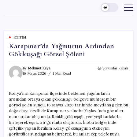
Skip
to
content
EĞITIM
Karapınar’da Yağmurun Ardından
Gökkuşağı Görsel Şöleni
Karapınar’da
By
Mehmet Kaya
yorumlar kapalı
Yağmurun
16 Mayıs 2026
1 Min Read
Ardından
Gökkuşağı
Görsel
Konya’nın Karapınar ilçesinde beklenen yağmurların
Şöleni
ardından ortaya çıkan gökkuşağı, bölgeye muhteşem bir
için
görsel şölen sundu. 16 Mayıs 2026 tarihinde meydana gelen bu
doğa olayı, özellikle Karapınar ve İnoba Yaylası’nda göz alıcı
manzaralar oluşturdu. Renkli gökkuşağı, yemyeşil tarlalarla
birleşerek eşsiz bir görüntü oluşturdu. İnoba bölgesinde
çiftçilik yapan İbrahim Kolay, gökkuşağının etkileyici
görüntüler sunduğunu belirterek, bu anları cep telefonuyla