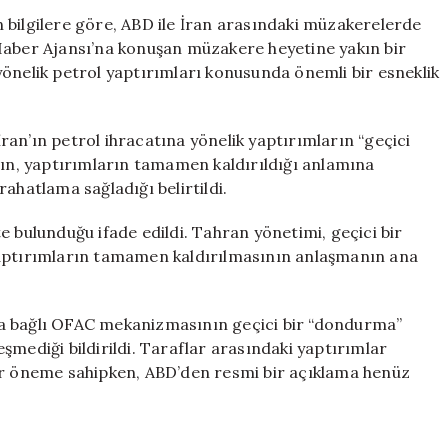
Yaptırımlarını
 bilgilere göre, ABD ile İran arasındaki müzakerelerde
Geçici
Haber Ajansı’na konuşan müzakere heyetine yakın bir
Olarak
yönelik petrol yaptırımları konusunda önemli bir esneklik
Askıya
Alma
Kararı
an’ın petrol ihracatına yönelik yaptırımların “geçici
Aldı!
mın, yaptırımların tamamen kaldırıldığı anlamına
için
ahatlama sağladığı belirtildi.
e bulunduğu ifade edildi. Tahran yönetimi, geçici bir
yaptırımların tamamen kaldırılmasının anlaşmanın ana
na bağlı OFAC mekanizmasının geçici bir “dondurma”
şmediği bildirildi. Taraflar arasındaki yaptırımlar
bir öneme sahipken, ABD’den resmi bir açıklama henüz