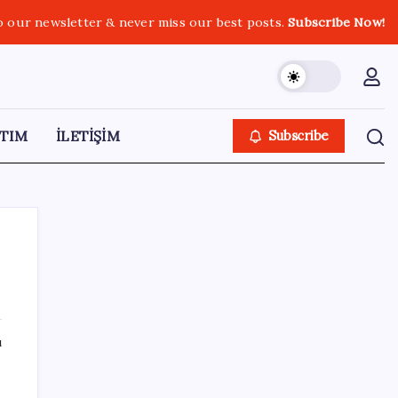
o our newsletter & never miss our best posts.
Subscribe Now!
TIM
İLETİŞİM
Subscribe
SON YAZILAR
ı
Kapadokya’da dededen toruna uzanan
hikâye: 136 kovanla bal markası kurdu