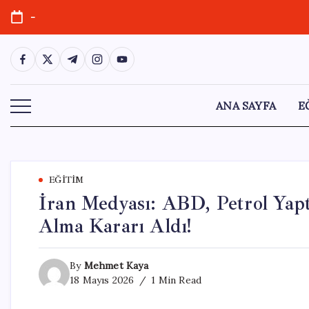
Skip
-
to
content
https://www.facebook.com/
https://twitter.com/
https://t.me/
https://www.instagram.com/
https://youtube.com/
ANA SAYFA
E
EĞITIM
İran Medyası: ABD, Petrol Yapt
Alma Kararı Aldı!
By
Mehmet Kaya
18 Mayıs 2026
1 Min Read