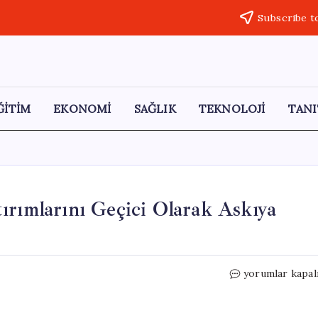
Subscribe t
ĞİTİM
EKONOMİ
SAĞLIK
TEKNOLOJİ
TANI
ırımlarını Geçici Olarak Askıya
İran
yorumlar kapal
Medyası:
ABD,
Petrol