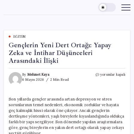
Skip
to
content
EĞITIM
Gençlerin Yeni Dert Ortağı: Yapay
Zeka ve İntihar Düşünceleri
Arasındaki İlişki
Gençlerin
By
Mehmet Kaya
yorumlar kapalı
Yeni
6 Mayıs 2026
2 Min Read
Dert
Ortağı:
Yapay
Son yıllarda gençler arasında artan depresyon ve stres
Zeka
sorunlarının temel nedenleri, ekonomik zorluklar ve hayata
ve
İntihar
geç kalmışlık hissi olarak öne çıkıyor. Ancak gençlerin
Düşünceleri
dertleşme yöntemleri, yaşlı bireylerle kıyaslandığında oldukça
Arasındaki
farklı bir yapı sergiliyor. Son dönemde yapılan araştırmalara
İlişki
göre, genç bireylerin en yakın dert ortağı olarak yapay zekayı
için
seçtiği görülüyor.