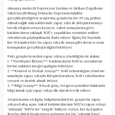
Almanya merkezli Depresyon Yardımı ve İntiharı Engelleme
Vakfı’nın (Stiftung Deutsche Depressionshilfe)
gerçekleştirdiği bir araştırma, gençlerin (16-39 yaş grubu)
ruhsal sağlık mücadelesinde yapay zeka ile iletişim kurmayı
tercih ettiğini ortaya koyuyor. Anket sonuçlarına göre,
katılımcıların yaklaşık %35’i, yaşadıkları sorunları sohbet
robotlarıyla paylaştıklarını ifade ediyor. İlginç bir biçimde,
her 10 kişiden biri, bu yapay zeka ile insan gibi derin ve uzun
konuşmalar gerçekleştirdiğini belirtiyor.
Peki, gençlerin neden yapay zekaya yöneldiğini ele alalım:
1. **Dertleşme İhtiyacı**: Katılımcıların %56’sı, sorunlarını
birine anlatma isteği taşıdığını belirtiyor.
2. **Kontrol ve Destek Arayışı**: %46’sı hastalığını yönetme
umuduyla yapay zekayla iletişim kurarken, %41’i robotlardan
cesaret ve destek almak istiyor.
3. **Bilgi Arayışı**: Birçok genç, terapi seçenekleri hakkında
bilgi almak için yapay zekayı ilk olarak tercih ediyor.
Araştırmanın en ilginç bulgularından biri, gençlerin yapay
zekaya bakış açısı. Anket katılımcılarının %92’si yapay zekayı
“anlayışlı,” %89’u ise “saygılı” buluyor. Ayrıca, her üç kişiden
ikisi bu dijital diyalogların ardından bir tür “yakınlık hissi”