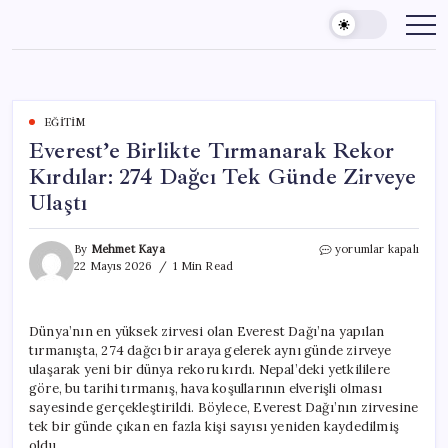
Skip
to
content
EĞITIM
Everest’e Birlikte Tırmanarak Rekor
Kırdılar: 274 Dağcı Tek Günde Zirveye
Ulaştı
Everest’e
By
Mehmet Kaya
yorumlar kapalı
Birlikte
22 Mayıs 2026
1 Min Read
Tırmanarak
Rekor
Kırdılar:
Dünya’nın en yüksek zirvesi olan Everest Dağı’na yapılan
274
tırmanışta, 274 dağcı bir araya gelerek aynı günde zirveye
Dağcı
Tek
ulaşarak yeni bir dünya rekoru kırdı. Nepal’deki yetkililere
Günde
göre, bu tarihi tırmanış, hava koşullarının elverişli olması
Zirveye
sayesinde gerçekleştirildi. Böylece, Everest Dağı’nın zirvesine
Ulaştı
tek bir günde çıkan en fazla kişi sayısı yeniden kaydedilmiş
için
oldu.