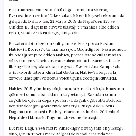
Bu tırmanışın yanı sıra, ünlü dağcı Kami Rita Sherpa,
Everest’in zirvesine 32. kez çıkarak kendi kişisel rekorunu da
geliştirdi. Daha önce, 22 Mayıs 2019’da Nepal’den 223 ve
Çin’den 113 dağcının zirveye ulaştığı tırmanışta elde edilen
rekor, şimdi 274 kişi ile geçilmiş oldu.
Bu zaferin bir diğer önemli yanı ise, Rus sporcu Rustam
Nabiev’in Everest’e tırmanmasıydı. Geçirdiği bir kaza sonucu
iki bacağı ampute edilen Nabiev, protez bacak kullanmadan
dünyanın en yüksek zirvesine ulaşarak bu başarıyı elde eden
ilk engelli birey olarak tarihe geçti. Everest Ana Kampı saha
ofisi koordinatörü Khim Lal Gautam, Nabiev’in başarıyla
zirveye ulaştığını ve dönüş yolculuğuna geçtiğini duyurdu.
Nabiev, 2015 yılında uyuduğu sırada bir askeri kışla binasının
çökmesi sonucu bacaklarını kaybetmişti. Kazadan sonra,
engelli bireylerin doğa sporları ve dağcılık gibi aktivitelerde
yer alabileceğini göstermek amacıyla Rusya’daki Elbrus
Dağı’na tırmanmıştı. Bu başarılarının ardından, 2011 yılında
Nepal’deki Manaslu Dağı’nın zirvesine de ulaştı.
Everest Dağı, 8.848 metre yüksekliğiyle dünyanın en yükseği
olup, Çin’in Tibet Özerk Bölgesi ile Nepal arasında yer