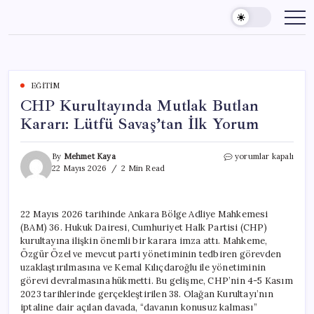
Skip
to
content
EĞITIM
CHP Kurultayında Mutlak Butlan
Kararı: Lütfü Savaş’tan İlk Yorum
CHP
By
Mehmet Kaya
yorumlar kapalı
Kurultayında
22 Mayıs 2026
2 Min Read
Mutlak
Butlan
Kararı:
22 Mayıs 2026 tarihinde Ankara Bölge Adliye Mahkemesi
Lütfü
(BAM) 36. Hukuk Dairesi, Cumhuriyet Halk Partisi (CHP)
Savaş’tan
İlk
kurultayına ilişkin önemli bir karara imza attı. Mahkeme,
Yorum
Özgür Özel ve mevcut parti yönetiminin tedbiren görevden
için
uzaklaştırılmasına ve Kemal Kılıçdaroğlu ile yönetiminin
görevi devralmasına hükmetti. Bu gelişme, CHP’nin 4-5 Kasım
2023 tarihlerinde gerçekleştirilen 38. Olağan Kurultayı’nın
iptaline dair açılan davada, “davanın konusuz kalması”