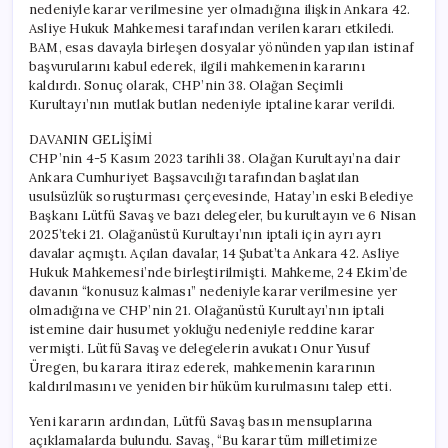
nedeniyle karar verilmesine yer olmadığına ilişkin Ankara 42.
Asliye Hukuk Mahkemesi tarafından verilen kararı etkiledi.
BAM, esas davayla birleşen dosyalar yönünden yapılan istinaf
başvurularını kabul ederek, ilgili mahkemenin kararını
kaldırdı. Sonuç olarak, CHP’nin 38. Olağan Seçimli
Kurultayı’nın mutlak butlan nedeniyle iptaline karar verildi.
DAVANIN GELİŞİMİ
CHP’nin 4-5 Kasım 2023 tarihli 38. Olağan Kurultayı’na dair
Ankara Cumhuriyet Başsavcılığı tarafından başlatılan
usulsüzlük soruşturması çerçevesinde, Hatay’ın eski Belediye
Başkanı Lütfü Savaş ve bazı delegeler, bu kurultayın ve 6 Nisan
2025’teki 21. Olağanüstü Kurultayı’nın iptali için ayrı ayrı
davalar açmıştı. Açılan davalar, 14 Şubat’ta Ankara 42. Asliye
Hukuk Mahkemesi’nde birleştirilmişti. Mahkeme, 24 Ekim’de
davanın “konusuz kalması” nedeniyle karar verilmesine yer
olmadığına ve CHP’nin 21. Olağanüstü Kurultayı’nın iptali
istemine dair husumet yokluğu nedeniyle reddine karar
vermişti. Lütfü Savaş ve delegelerin avukatı Onur Yusuf
Üregen, bu karara itiraz ederek, mahkemenin kararının
kaldırılmasını ve yeniden bir hüküm kurulmasını talep etti.
Yeni kararın ardından, Lütfü Savaş basın mensuplarına
açıklamalarda bulundu. Savaş, “Bu karar tüm milletimize