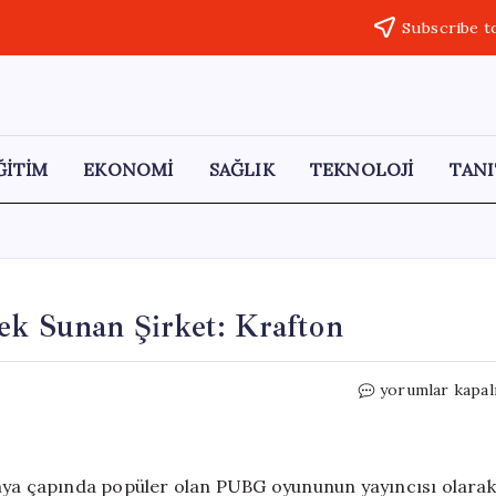
Subscribe t
ĞİTİM
EKONOMİ
SAĞLIK
TEKNOLOJİ
TANI
ek Sunan Şirket: Krafton
Çalışanlarına
yorumlar kapal
3
Milyon
TL
Destek
ünya çapında popüler olan PUBG oyununun yayıncısı olarak