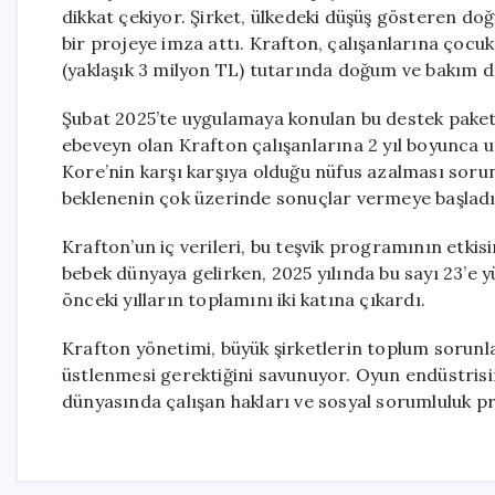
dikkat çekiyor. Şirket, ülkedeki düşüş gösteren d
bir projeye imza attı. Krafton, çalışanlarına çocu
(yaklaşık 3 milyon TL) tutarında doğum ve bakım d
Şubat 2025’te uygulamaya konulan bu destek paketi,
ebeveyn olan Krafton çalışanlarına 2 yıl boyunca uz
Kore’nin karşı karşıya olduğu nüfus azalması soru
beklenenin çok üzerinde sonuçlar vermeye başladı
Krafton’un iç verileri, bu teşvik programının etkisi
bebek dünyaya gelirken, 2025 yılında bu sayı 23’e yü
önceki yılların toplamını iki katına çıkardı.
Krafton yönetimi, büyük şirketlerin toplum sorunlar
üstlenmesi gerektiğini savunuyor. Oyun endüstris
dünyasında çalışan hakları ve sosyal sorumluluk pro