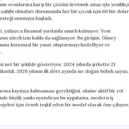
Sunan
oğum oranlarına karşı bir çözüm üretmek amacıyla yenilikçi
Şirket:
k sahibi olmaları durumunda her bir çocuk için 66 bin dolar
Krafton
esteği sunmaya başladı.
için
 yalnızca finansal yardımla sınırlı kalmıyor. Yeni
un süreli izin hakkı da sağlanıyor. Bu girişim, Güney
nuna kurumsal bir yanıt oluşturmayı hedefliyor ve
.
ni net bir şekilde gösteriyor. 2024 yılında şirkette 21
kseldi. 2026 yılının ilk dört ayında ise doğan bebek sayısı,
ına kayıtsız kalmaması gerektiğini, aksine aktif bir rol
inde büyük yankı uyandıran bu uygulama, modern iş
jeleri için örnek teşkil eden bir model olarak öne çıkıyor