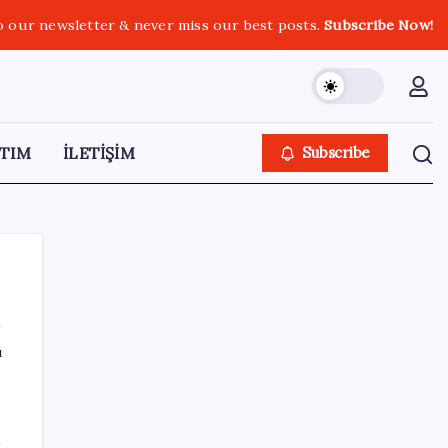
o our newsletter & never miss our best posts.
Subscribe Now!
TIM
İLETİŞİM
Subscribe
ı
SON YAZILAR
TMO fındık alım fiyatlarını açıkladı