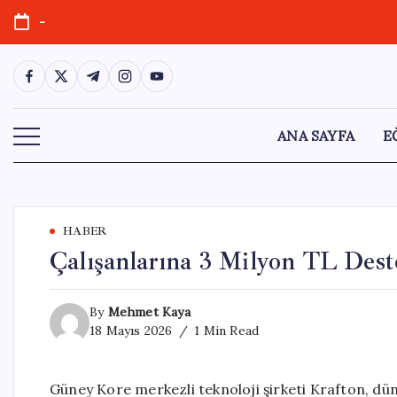
Skip
-
to
content
https://www.facebook.com/
https://twitter.com/
https://t.me/
https://www.instagram.com/
https://youtube.com/
ANA SAYFA
E
HABER
Çalışanlarına 3 Milyon TL Dest
By
Mehmet Kaya
18 Mayıs 2026
1 Min Read
Güney Kore merkezli teknoloji şirketi Krafton, d