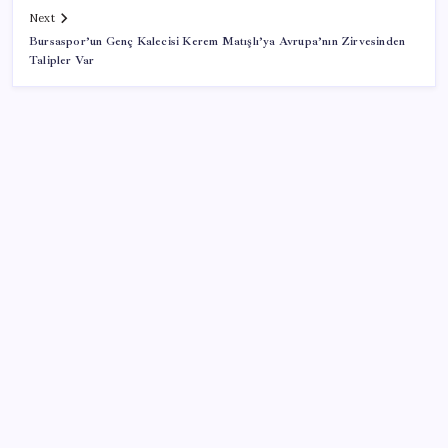
Next
Bursaspor’un Genç Kalecisi Kerem Matışlı’ya Avrupa’nın Zirvesinden
Talipler Var
SON YAZILAR
BDDK’den yatırım araçlarına yeni çerçeve: Bireysel
limitlerde kurallar sil baştan
İş Bankası’nda üst düzey görev değişimi: Hakan Aran
görevinden ayrılıyor
Ömer Günel’in avukatlarından suç duyurusu: