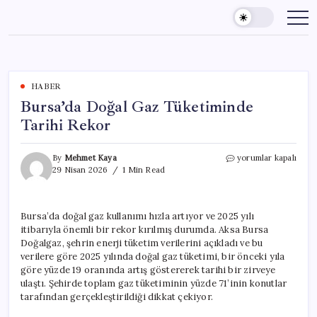
Skip
to
content
HABER
Bursa’da Doğal Gaz Tüketiminde
Tarihi Rekor
Bursa’da
By
Mehmet Kaya
yorumlar kapalı
Doğal
29 Nisan 2026
1 Min Read
Gaz
Tüketiminde
Tarihi
Bursa’da doğal gaz kullanımı hızla artıyor ve 2025 yılı
Rekor
itibarıyla önemli bir rekor kırılmış durumda. Aksa Bursa
için
Doğalgaz, şehrin enerji tüketim verilerini açıkladı ve bu
verilere göre 2025 yılında doğal gaz tüketimi, bir önceki yıla
göre yüzde 19 oranında artış göstererek tarihi bir zirveye
ulaştı. Şehirde toplam gaz tüketiminin yüzde 71’inin konutlar
tarafından gerçekleştirildiği dikkat çekiyor.