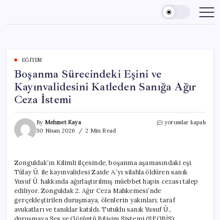
Skip
to
content
EĞITIM
Boşanma Sürecindeki Eşini ve
Kayınvalidesini Katleden Sanığa Ağır
Ceza İstemi
Boşanma
By
Mehmet Kaya
yorumlar kapalı
Sürecindeki
30 Nisan 2026
2 Min Read
Eşini
ve
Kayınvalidesini
Zonguldak’ın Kilimli ilçesinde, boşanma aşamasındaki eşi
Katleden
Tülay Ü. ile kayınvalidesi Zaide A.’yı silahla öldüren sanık
Sanığa
Ağır
Yusuf Ü. hakkında ağırlaştırılmış müebbet hapis cezası talep
Ceza
ediliyor. Zonguldak 2. Ağır Ceza Mahkemesi’nde
İstemi
gerçekleştirilen duruşmaya, ölenlerin yakınları, taraf
için
avukatları ve tanıklar katıldı. Tutuklu sanık Yusuf Ü.,
duruşmaya Ses ve Görüntü Bilişim Sistemi (SEGBİS)