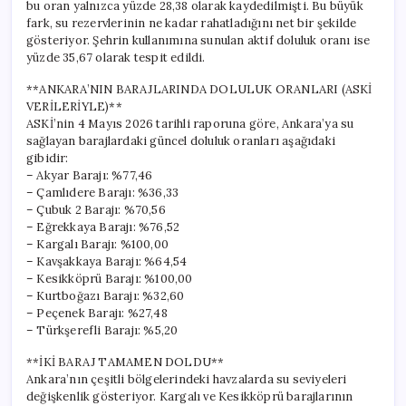
bu oran yalnızca yüzde 28,38 olarak kaydedilmişti. Bu büyük
fark, su rezervlerinin ne kadar rahatladığını net bir şekilde
gösteriyor. Şehrin kullanımına sunulan aktif doluluk oranı ise
yüzde 35,67 olarak tespit edildi.
**ANKARA’NIN BARAJLARINDA DOLULUK ORANLARI (ASKİ
VERİLERİYLE)**
ASKİ’nin 4 Mayıs 2026 tarihli raporuna göre, Ankara’ya su
sağlayan barajlardaki güncel doluluk oranları aşağıdaki
gibidir:
– Akyar Barajı: %77,46
– Çamlıdere Barajı: %36,33
– Çubuk 2 Barajı: %70,56
– Eğrekkaya Barajı: %76,52
– Kargalı Barajı: %100,00
– Kavşakkaya Barajı: %64,54
– Kesikköprü Barajı: %100,00
– Kurtboğazı Barajı: %32,60
– Peçenek Barajı: %27,48
– Türkşerefli Barajı: %5,20
**İKİ BARAJ TAMAMEN DOLDU**
Ankara’nın çeşitli bölgelerindeki havzalarda su seviyeleri
değişkenlik gösteriyor. Kargalı ve Kesikköprü barajlarının