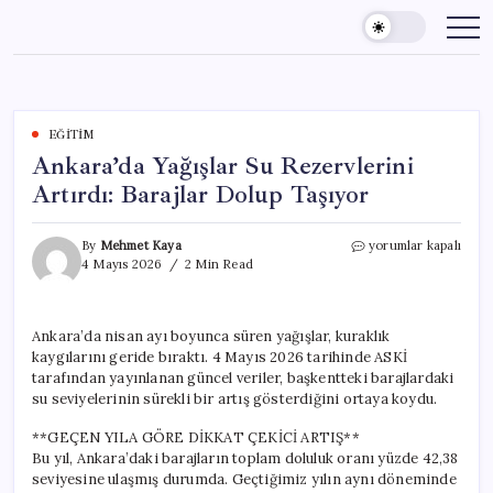
Skip
to
content
EĞITIM
Ankara’da Yağışlar Su Rezervlerini
Artırdı: Barajlar Dolup Taşıyor
Ankara’da
By
Mehmet Kaya
yorumlar kapalı
Yağışlar
4 Mayıs 2026
2 Min Read
Su
Rezervlerini
Artırdı:
Ankara’da nisan ayı boyunca süren yağışlar, kuraklık
Barajlar
kaygılarını geride bıraktı. 4 Mayıs 2026 tarihinde ASKİ
Dolup
Taşıyor
tarafından yayınlanan güncel veriler, başkentteki barajlardaki
için
su seviyelerinin sürekli bir artış gösterdiğini ortaya koydu.
**GEÇEN YILA GÖRE DİKKAT ÇEKİCİ ARTIŞ**
Bu yıl, Ankara’daki barajların toplam doluluk oranı yüzde 42,38
seviyesine ulaşmış durumda. Geçtiğimiz yılın aynı döneminde