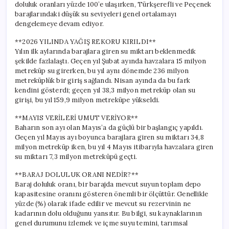
doluluk oranları yüzde 100’e ulaşırken, Türkşerefli ve Peçenek
barajlarındaki düşük su seviyeleri genel ortalamayı
dengelemeye devam ediyor.
**2026 YILINDA YAĞIŞ REKORU KIRILDI**
Yılın ilk aylarında barajlara giren su miktarı beklenmedik
şekilde fazlalaştı. Geçen yıl Şubat ayında havzalara 15 milyon
metreküp su girerken, bu yıl aynı dönemde 236 milyon
metreküplük bir giriş sağlandı. Nisan ayında da bu fark
kendini gösterdi; geçen yıl 38,3 milyon metreküp olan su
girişi, bu yıl 159,9 milyon metreküpe yükseldi.
**MAYIS VERİLERİ UMUT VERİYOR**
Baharın son ayı olan Mayıs’a da güçlü bir başlangıç yapıldı.
Geçen yıl Mayıs ayı boyunca barajlara giren su miktarı 34,8
milyon metreküp iken, bu yıl 4 Mayıs itibarıyla havzalara giren
su miktarı 7,3 milyon metreküpü geçti.
**BARAJ DOLULUK ORANI NEDİR?**
Baraj doluluk oranı, bir barajda mevcut suyun toplam depo
kapasitesine oranını gösteren önemli bir ölçüttür. Genellikle
yüzde (%) olarak ifade edilir ve mevcut su rezervinin ne
kadarının dolu olduğunu yansıtır. Bu bilgi, su kaynaklarının
genel durumunu izlemek ve içme suyu temini, tarımsal