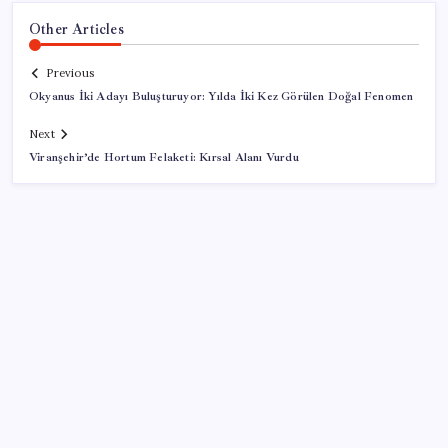
Other Articles
Previous
Okyanus İki Adayı Buluşturuyor: Yılda İki Kez Görülen Doğal Fenomen
Next
Viranşehir’de Hortum Felaketi: Kırsal Alanı Vurdu
SON YAZILAR
BofA: Yatırımcı iyimserliği beş yılın en yüksek
seviyesinde