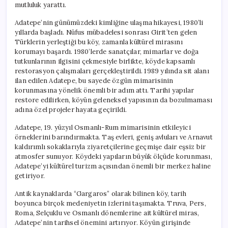
mutluluk yarattı.
Adatepe’nin günümüzdeki kimliğine ulaşma hikayesi, 1980’li
yıllarda başladı. Nüfus mübadelesi sonrası Girit’ten gelen
Türklerin yerleştiği bu köy, zamanla kültürel mirasını
korumayı başardı. 1980’lerde sanatçılar, mimarlar ve doğa
tutkunlarının ilgisini çekmesiyle birlikte, köyde kapsamlı
restorasyon çalışmaları gerçekleştirildi. 1989 yılında sit alanı
ilan edilen Adatepe, bu sayede özgün mimarisinin
korunmasına yönelik önemli bir adım attı. Tarihi yapılar
restore edilirken, köyün geleneksel yapısının da bozulmaması
adına özel projeler hayata geçirildi.
Adatepe, 19. yüzyıl Osmanlı-Rum mimarisinin etkileyici
örneklerini barındırmakta. Taş evleri, geniş avluları ve Arnavut
kaldırımlı sokaklarıyla ziyaretçilerine geçmişe dair eşsiz bir
atmosfer sunuyor. Köydeki yapıların büyük ölçüde korunması,
Adatepe’yi kültürel turizm açısından önemli bir merkez haline
getiriyor.
Antik kaynaklarda “Gargaros” olarak bilinen köy, tarih
boyunca birçok medeniyetin izlerini taşımakta. Truva, Pers,
Roma, Selçuklu ve Osmanlı dönemlerine ait kültürel miras,
Adatepe’nin tarihsel önemini artırıyor. Köyün girişinde