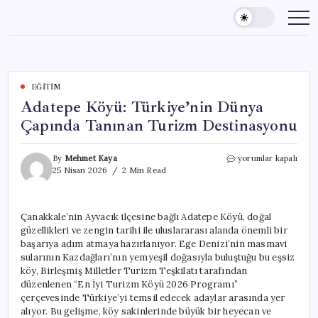
Skip
to
content
EĞITIM
Adatepe Köyü: Türkiye’nin Dünya
Çapında Tanınan Turizm Destinasyonu
Adatepe
By
Mehmet Kaya
yorumlar kapalı
Köyü:
25 Nisan 2026
2 Min Read
Türkiye’nin
Dünya
Çapında
Çanakkale’nin Ayvacık ilçesine bağlı Adatepe Köyü, doğal
Tanınan
güzellikleri ve zengin tarihi ile uluslararası alanda önemli bir
Turizm
Destinasyonu
başarıya adım atmaya hazırlanıyor. Ege Denizi’nin masmavi
için
sularının Kazdağları’nın yemyeşil doğasıyla buluştuğu bu eşsiz
köy, Birleşmiş Milletler Turizm Teşkilatı tarafından
düzenlenen “En İyi Turizm Köyü 2026 Programı”
çerçevesinde Türkiye’yi temsil edecek adaylar arasında yer
alıyor. Bu gelişme, köy sakinlerinde büyük bir heyecan ve