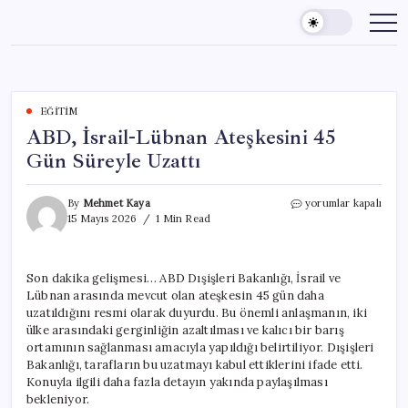
Skip
to
content
EĞITIM
ABD, İsrail-Lübnan Ateşkesini 45
Gün Süreyle Uzattı
ABD,
By
Mehmet Kaya
yorumlar kapalı
İsrail-
15 Mayıs 2026
1 Min Read
Lübnan
Ateşkesini
45
Son dakika gelişmesi… ABD Dışişleri Bakanlığı, İsrail ve
Gün
Lübnan arasında mevcut olan ateşkesin 45 gün daha
Süreyle
Uzattı
uzatıldığını resmi olarak duyurdu. Bu önemli anlaşmanın, iki
için
ülke arasındaki gerginliğin azaltılması ve kalıcı bir barış
ortamının sağlanması amacıyla yapıldığı belirtiliyor. Dışişleri
Bakanlığı, tarafların bu uzatmayı kabul ettiklerini ifade etti.
Konuyla ilgili daha fazla detayın yakında paylaşılması
bekleniyor.