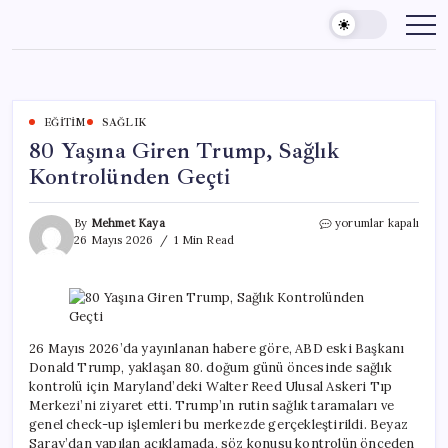
Skip
to
content
EĞITIM
SAĞLIK
80 Yaşına Giren Trump, Sağlık
Kontrolünden Geçti
80
By
Mehmet Kaya
yorumlar kapalı
Yaşına
26 Mayıs 2026
1 Min Read
Giren
Trump,
Sağlık
Kontrolünden
Geçti
için
26 Mayıs 2026’da yayınlanan habere göre, ABD eski Başkanı
Donald Trump, yaklaşan 80. doğum günü öncesinde sağlık
kontrolü için Maryland’deki Walter Reed Ulusal Askeri Tıp
Merkezi’ni ziyaret etti. Trump’ın rutin sağlık taramaları ve
genel check-up işlemleri bu merkezde gerçekleştirildi. Beyaz
Saray’dan yapılan açıklamada, söz konusu kontrolün önceden